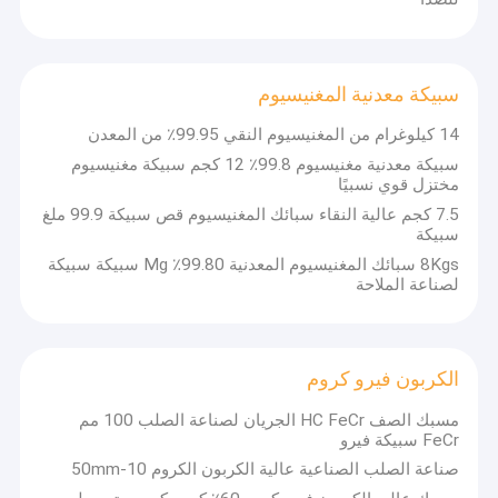
معلومات عنا
جولة في المعمل
سبيكة معدنية المغنيسيوم
إنتاجنا السنوي و مبيعاتنا أكثر من 150 ألف طن مصنعنا يغطي مساحة 30
مراقبة الجودة
ألف متر مربعقاعدتين إنتاجيتين كبيرتين بما في ذلك المعادن المائية،
14 كيلوغرام من المغنيسيوم النقي 99.95٪ من المعدن
مختبرين رئيسيين ومركز اختبار مواد المعادن مع عشرات الباحثين الكبار.
سبيكة معدنية مغنيسيوم 99.8٪ 12 كجم سبيكة مغنيسيوم
اتصل بنا
مختزل قوي نسبيًا
7.5 كجم عالية النقاء سبائك المغنيسيوم قص سبيكة 99.9 ملغ
أخبار
سبيكة
8Kgs سبائك المغنيسيوم المعدنية 99.80٪ Mg سبيكة سبيكة
حالات
لصناعة الملاحة
سبائك السيليكون الحديدية
الكربون فيرو كروم
مسحوق فيرو السيليكون
مسبك الصف HC FeCr الجريان لصناعة الصلب 100 مم
FeCr سبيكة فيرو
فيرو سيليكون الخبث
صناعة الصلب الصناعية عالية الكربون الكروم 10-50mm