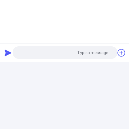
سبائك السيليكون الحديدية
المواد الخام سبائك السيليكون فيرو Si 72٪ FeSi سبيكة
معدنية مشرق رمادي
مسحوق فيرو السيليكون
المرحلة المعلقة 1 مم مسحوق السيليكون الحديدي 65
لصناعة معالجة المعادن
Photo
Video Call
فيرو سيليكون الخبث
Audio Call
70 ٪ من خبث السليكون الحديدي ، مما يقلل من فقدان
التباطؤ ، تحسين قوة الفولاذ