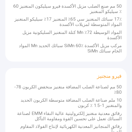
50 مم صنع الصلب مزيل الأكسدة فيرو سيليكون المنغنيز 60
٪ سيليكو المنغنيز
17٪ سبائك المنغنيز سي 65٪ المنغنيز 17٪ سيليكو المنغنيز
المواد المتوسطة لمزيلات الأكسدة
المواد الوسيطة 72٪ Mn كتلة المنغنيز السليكونية مزيل
الأكسدة
مركب مزيل الأكسدة SiMn 60٪ سبائك الحديد Mn المواد
الخام سبائك SiMn
فيرو منجنيز
50 مم لصناعة الصلب المضافة منغنيز منخفض الكربون 78-
80٪
الصفحة الرئيسية
10 ملم صناعة الصلب المضافة متوسطة الكربون الحديد
والمنغنيز 1-1.5 ٪ كربون
تشينآن هي شركة متخصصة في المنتجات المعدنية والحرارية ، وتدمج
الإنتاج والمعالجة والمبيعات وتصدير الواردات.
منتجات
رقائق معدنية منغنيز إلكتروليتية عالية النقاء EMM لصناعة
نحن نركز على بناء فريق متخصص من جميع أنحاء العالمنحن ملتزمون
السبائك تعمل على تحسين القوة ومقاومة التآكل
بتوفير حلول كاملة من خلال تقديم "الجودة والكمية المناسبة" لتلبية
عرض الواقع الافتراضي
رقائق المنجانيز المعدنية الكهربائية لإنتاج الفولاذ المقاوم
العمليات الخاصة بعملائنا.
للصدأ