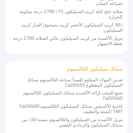
فيرو موليبدينوم
لصناعة الصلب
صلابة جلخ كتلة كربيد السيليكون 75٪ 2700 درجة مقاومة
فيرو تيتانيوم
للحرارة
90٪ كربيد السيليكون الأخضر كربيد مسحوق الغبار كربيد
فيرو فاناديوم
السيليكون
مزيل الأكسدة من كربيد السيليكون عالي الصلابة 2700 درجة
سلك الألمنيوم
نقطة الانصهار
سلك الزنك
صهر المواد
سبائك سيليكون الكالسيوم
تعدين الفولاذ المقاوم للصدأ صناعة الكالسيوم سبائك
مواد حرارية مغرفة
السيليكون المقطوع Ca28Si55
صنع الصلب إزالة الأكسدة سبائك السيليكون الكالسيوم
Recarburizer
Ca30Si60
كاسح الأكسجين سبائك السيليكون الكالسيوم Ca28Si50
الطوب الحراري
1MT التعبئة والتغليف
مزيل الأكسدة من السيليكون والكالسيوم بنسبة 30٪ من
صهر حراري
سبائك السيليكون والرمادي الفضي
منتجات التنغستن