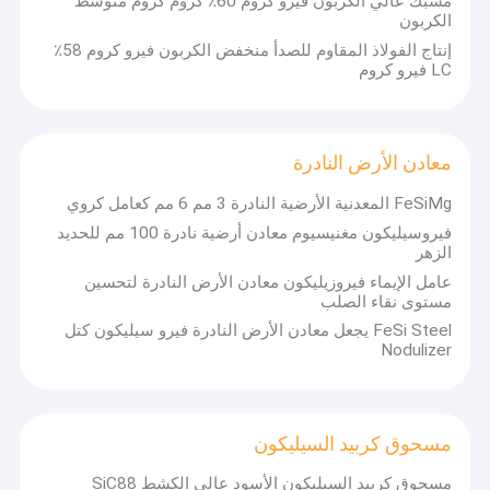
مسبك عالي الكربون فيرو كروم 60٪ كروم كروم متوسط ​​
معدن السليكون
الكربون
إنتاج الفولاذ المقاوم للصدأ منخفض الكربون فيرو كروم 58٪
فيرو سيليكون مغنيسيوم
LC فيرو كروم
فيرو سيليكون باريوم
منجنيز السيليكون
معادن الأرض النادرة
FeSiMg المعدنية الأرضية النادرة 3 مم 6 مم كعامل كروي
فيرو منجنيز
فيروسيليكون مغنيسيوم معادن أرضية نادرة 100 مم للحديد
الزهر
سبيكة معدنية المغنيسيوم
عامل الإيماء فيروزيليكون معادن الأرض النادرة لتحسين
مستوى نقاء الصلب
الكربون فيرو كروم
FeSi Steel يجعل معادن الأرض النادرة فيرو سيليكون كتل
Nodulizer
معادن الأرض النادرة
مسحوق كربيد السيليكون
مسحوق كربيد السيليكون
سبائك سيليكون الكالسيوم
مسحوق كربيد السيليكون الأسود عالي الكشط SiC88