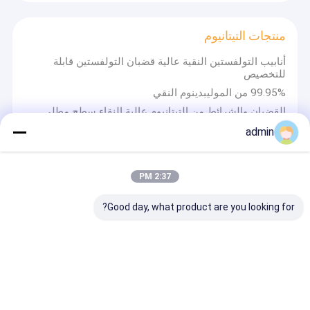
منتجات التيتانيوم
أنابيب التولفستين النقية عالية قضبان التولفستين قابلة
للتخصيص
99.95% من الموليبدينوم النقي
القضبان والشرائط من التيتانيوم عالية النقاء سطح مطلي
دعم تخصيص 99.95٪ سلك التيتانيوم النقي سطح مشرق
admin
2:37 PM
القطب الجرافيت
Good day, what product are you looking for?
100ملم 150ملم 175ملم 200ملم ر.ب.
منتجات الجرافيت UHP/HP/RP Dia الكهرباء الجرافيتية
350mm مع الحلمة ل Lf أو Eaf
كهرباء جرافيت عالية الجودة 100mm 150mm 175mm
200mm
طاقة عالية للغاية RP HP UHP الدرجة 150mm-750mm
الكهرباء الجرافيت مع الحلمات