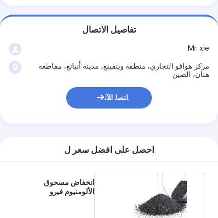
تفاصيل الاتصال
Mr. xie
مركز هوافو التجاري، منطقة وينفينغ، مدينة أنيانغ، مقاطعة
هنان، الصين
ﺎﺘﺼﻟ ﺍﻶﻧ
احصل على افضل سعر ل
انخفاض مسحوق
الألومنيوم فيرو
السيليكون ISO9001
مصدق