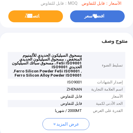
الأسعار：قابل للتفاوض
MOQ：قابل للتفاوض
افضل سعر
ﺎﺘﺼﻟ ﺍﻶﻧ
منتوج وصف
مسحوق السيليكون الحديدي للألمنيوم
المنخفض ، مسحوق السيليكون الحديدي
FeSi ISO9001 ، مسحوق سبائك السيليكون
تسليط الضوء
الحديدي ISO9001
,
,
Ferro Silicon Powder FeSi ISO9001
Ferro Silicon Alloy Powder ISO9001
إصدار الشهادات
ISO9001
اسم العلامة التجارية
ZHENAN
الأسعار
قابل للتفاوض
الحد الأدنى لكمية
قابل للتفاوض
القدرة على العرض
2000MT / شهريا
عرض المزيد