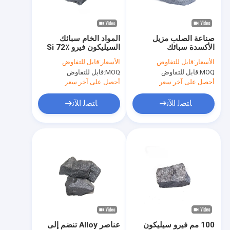
معلومات عنا
جولة في المعمل
صناعة الصلب مزيل
المواد الخام سبائك
الأكسدة سبائك
السيليكون فيرو Si 72٪
مراقبة الجودة
Ferrosilicon 10mm
FeSi سبيكة معدنية
الأسعار:
قابل للتفاوض
الأسعار:
قابل للتفاوض
لصناعة المعادن
مشرق رمادي
MOQ:
قابل للتفاوض
MOQ:
قابل للتفاوض
اتصل بنا
أحصل على آخر سعر
أحصل على آخر سعر
أخبار
ﺎﺘﺼﻟ ﺍﻶﻧ
ﺎﺘﺼﻟ ﺍﻶﻧ
حالات
سبائك السيليكون الحديدية
مسحوق فيرو السيليكون
فيرو سيليكون الخبث
100 مم فيرو سيليكون
عناصر Alloy تنضم إلى