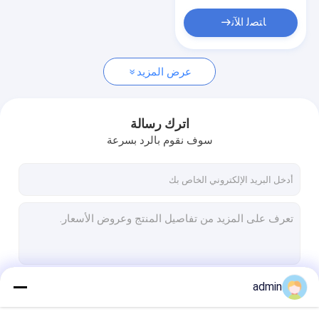
فيرو موليبدينوم
ﺎﺘﺼﻟ ﺍﻶﻧ
فيرو تيتانيوم
فيرو فاناديوم
عرض المزيد
سلك الألمنيوم
اترك رسالة
سلك الزنك
سوف نقوم بالرد بسرعة
صهر المواد
مواد حرارية مغرفة
Recarburizer
الطوب الحراري
admin
صهر حراري
استمر
منتجات التنغستن