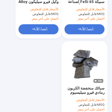
سبيكة FeSi 65 لصناعة
وكيل فيرو سيليكون Alloy
معدن السليكون
الصلب كمزيل الأكسدة
Fesi 65 Inoculant
الأسعار:
قابل للتفاوض
الأسعار:
قابل للتفاوض
المعدنية
MOQ:
قابل للتفاوض
فيرو سيليكون مغنيسيوم
MOQ:
قابل للتفاوض
أحصل على آخر سعر
أحصل على آخر سعر
فيرو سيليكون باريوم
ﺎﺘﺼﻟ ﺍﻶﻧ
ﺎﺘﺼﻟ ﺍﻶﻧ
منجنيز السيليكون
فيرو منجنيز
سبيكة معدنية المغنيسيوم
الكربون فيرو كروم
معادن الأرض النادرة
سبائك منخفضة الكربون
مسحوق كربيد السيليكون
رمادي فيرو سيليسيوم
34٪ FeSi 65 Si سبيكة
الأسعار:
قابل للتفاوض
سبائك سيليكون الكالسيوم
MOQ:
قابل للتفاوض
أحصل على آخر سعر