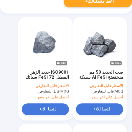
أعط متطلباتك
صب الحديد 50 مم
ISO9001 حديد الزهر
منخفضة Al FeSi سبيكة
المطيل FeSi 72 سبائك
مزيل الأكسدة عالية
السيليكون
الأسعار:
قابل للتفاوض
الأسعار:
قابل للتفاوض
السيليكون 65 ٪
MOQ:
قابل للتفاوض
MOQ:
قابل للتفاوض
أحصل على آخر سعر
أحصل على آخر سعر
ﺎﺘﺼﻟ ﺍﻶﻧ
ﺎﺘﺼﻟ ﺍﻶﻧ