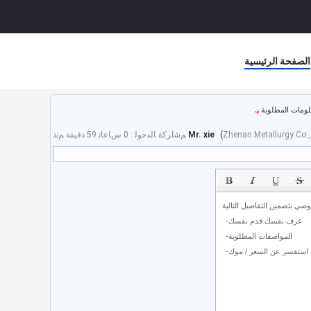
الصفحة الرئيسية
لومات المطلوبة
Zhenan Metallurgy Co.,
(
Mr. xie
ﻢﺷﺍﺮﻛﺓ ﺎﻟﺪﺧﻮﻟ : 0 ﺱﺎﻋﺎﺗ 59 دقيقة ﻢﻧﺫ