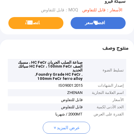
سبيكة فيرو
الأسعار：قابل للتفاوض
MOQ：قابل للتفاوض
افضل سعر
ﺎﺘﺼﻟ ﺍﻶﻧ
منتوج وصف
صناعة الصلب الجريان HC FeCr ، مسبك
الصف HC FeCr ، 100mm FeCr سبائك
تسليط الضوء
الحديد
,
,
Foundry Grade HC FeCr
100mm FeCr ferro alloy
إصدار الشهادات
ISO9001:2015
اسم العلامة التجارية
ZHENAN
الأسعار
قابل للتفاوض
الحد الأدنى لكمية
قابل للتفاوض
القدرة على العرض
2000MT / شهريا
عرض المزيد