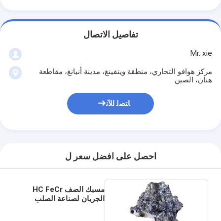
تفاصيل الاتصال
Mr. xie
مركز هوافو التجاري، منطقة وينفينغ، مدينة أنيانغ، مقاطعة
هنان، الصين
ﺎﺘﺼﻟ ﺍﻶﻧ
احصل على افضل سعر ل
مسبك الصف HC FeCr
الجريان لصناعة الصلب
100 مم FeCr سبيكة فيرو