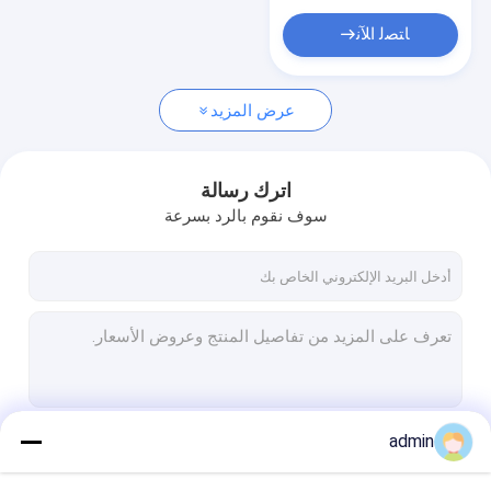
فيرو موليبدينوم
ﺎﺘﺼﻟ ﺍﻶﻧ
فيرو تيتانيوم
فيرو فاناديوم
عرض المزيد
سلك الألمنيوم
اترك رسالة
سلك الزنك
سوف نقوم بالرد بسرعة
صهر المواد
مواد حرارية مغرفة
Recarburizer
الطوب الحراري
admin
صهر حراري
استمر
منتجات التنغستن