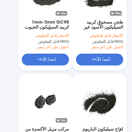
معلومات عنا
جولة في المعمل
طحن مسحوق كربيد
1mm-3mm SiC98
السيليكون الأسود غير
كربيد السيليكون الحبوب
مراقبة الجودة
الحديدية 50 مم SiC 95
مقاومة للتآكل كربيد
الأسعار:
قابل للتفاوض
الأسعار:
قابل للتفاوض
السيليكون الغبار
MOQ:
قابل للتفاوض
MOQ:
قابل للتفاوض
اتصل بنا
أحصل على آخر سعر
أحصل على آخر سعر
أخبار
ﺎﺘﺼﻟ ﺍﻶﻧ
ﺎﺘﺼﻟ ﺍﻶﻧ
حالات
سبائك السيليكون الحديدية
مسحوق فيرو السيليكون
فيرو سيليكون الخبث
لقاح سيليكون الباريوم
مركب مزيل الأكسدة من