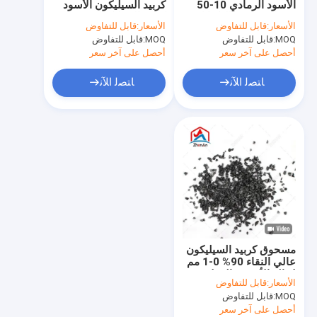
الأسود الرمادي 10-50
كربيد السيليكون الأسود
معدن السليكون
مم تلقيح حديد الدكتايل
كربيد السيليكون 95٪
الأسعار:
قابل للتفاوض
الأسعار:
قابل للتفاوض
معدن كربيد السيليكون
MOQ:
قابل للتفاوض
فيرو سيليكون مغنيسيوم
MOQ:
قابل للتفاوض
أحصل على آخر سعر
أحصل على آخر سعر
فيرو سيليكون باريوم
ﺎﺘﺼﻟ ﺍﻶﻧ
ﺎﺘﺼﻟ ﺍﻶﻧ
منجنيز السيليكون
فيرو منجنيز
سبيكة معدنية المغنيسيوم
الكربون فيرو كروم
معادن الأرض النادرة
مسحوق كربيد السيليكون
مسحوق كربيد السيليكون
عالي النقاء 90% 0-1 مم
لإزالة الأكسدة الفولاذية
الأسعار:
قابل للتفاوض
من الدرجة الصناعية
سبائك سيليكون الكالسيوم
MOQ:
قابل للتفاوض
أحصل على آخر سعر