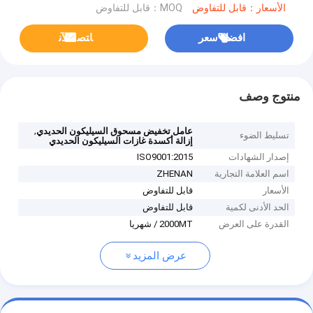
الأسعار：قابل للتفاوض
MOQ：قابل للتفاوض
افضل سعر
ﺎﺘﺼﻟ ﺍﻶﻧ
منتوج وصف
,
عامل تخفيض مسحوق السيليكون الحديدي
تسليط الضوء
إزالة أكسدة غازات السيليكون الحديدي
إصدار الشهادات
ISO9001:2015
اسم العلامة التجارية
ZHENAN
الأسعار
قابل للتفاوض
الحد الأدنى لكمية
قابل للتفاوض
القدرة على العرض
2000MT / شهريا
عرض المزيد