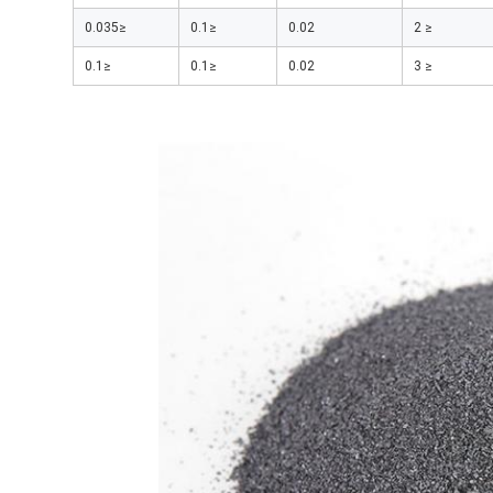
≤0.035
≤0.1
0.02
≤ 2
≤0.1
≤0.1
0.02
≤ 3