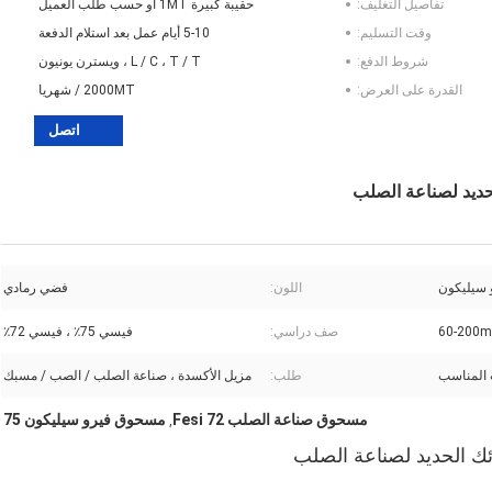
تفاصيل التغليف:
حقيبة كبيرة 1MT أو حسب طلب العميل
وقت التسليم:
5-10 أيام عمل بعد استلام الدفعة
شروط الدفع:
L / C ، T / T ، ويسترن يونيون
القدرة على العرض:
2000MT / شهريا
اتصل
 سيليكون
اللون:
فضي رمادي
60-200m
صف دراسي:
فيسي 75٪ ، فيسي 72٪
المناسب
طلب:
مزيل الأكسدة ، صناعة الصلب / الصب / مسبك
مسحوق صناعة الصلب Fesi 72
مسحوق فيرو سيليكون 75
,