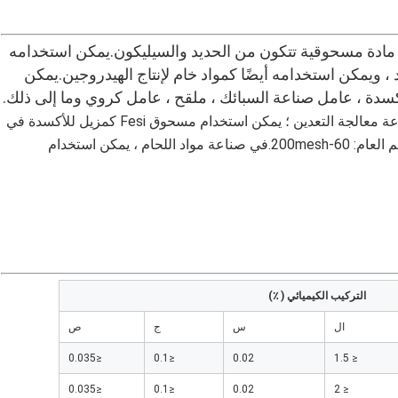
يمكن استخدامه 
كمزيل للأكسدة في صناعة الصلب وصناعة الحديد ، ويمكن استخدامه أيضًا كمواد خام لإنتاج الهيدروجين.يمكن 
دة ، عامل صناعة السبائك ، ملقح ، عامل كروي وما إلى ذلك.
يستخدم مسحوق Fesi أيضًا كمواد صلبة معلقة في صناعة معالجة التعدين ؛ يمكن استخدام مسحوق Fesi كمزيل للأكسدة في
الموليبدينوم ، والتيتانيوم ، وصهر سبائك التنغستن. الحجم العام: 60-200mesh.في صناعة مواد اللحام ، يمكن استخدام
التركيب الكيميائي ( ٪)
ال
س
ج
ص
≤0.035
≤0.1
0.02
≤ 1.5
≤0.035
≤0.1
0.02
≤ 2