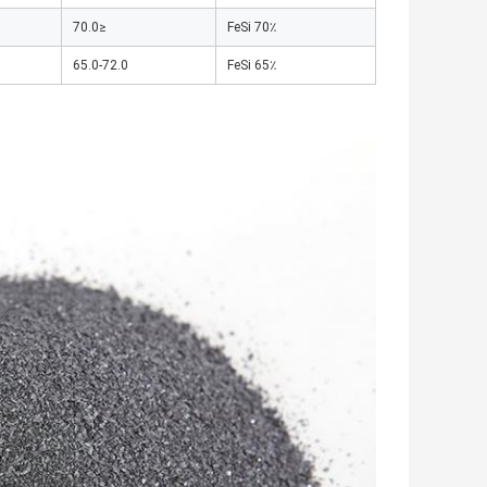
≤70.0
FeSi 70٪
65.0-72.0
FeSi 65٪