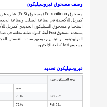
وصف مسحوق فيروسيليكون
مسحوق Ferrosilicon (مسحوق FeSi) عبارة عن مادة مسحوقية تتكون من الحديد والسيليكون.
استخدام مسحوق السيليكون الحديدي كمزيل للأكس
مسحوق fesi كطلاء للإلكترود.
فيروسيليكون
تحديد
درجة السيليكون فيرو
سي
≤75.0
FeSi 75٪
≤72.0
FeSi 72٪