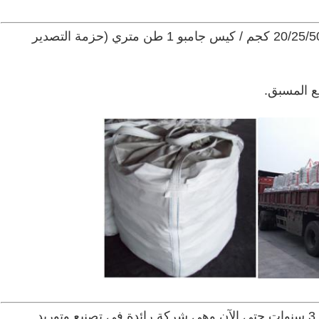
1. التعبئة والتغليف: سيليكون الحديد في أكياس 20/25/50 كجم / كيس جامبو 1 طن متري (حزمة التصدير
تعمل ZHENAN في مجال السبائك الحديدية منذ 3 سنوات حتى الآن.وهي شركة رائدة في تصنيع وتوريد