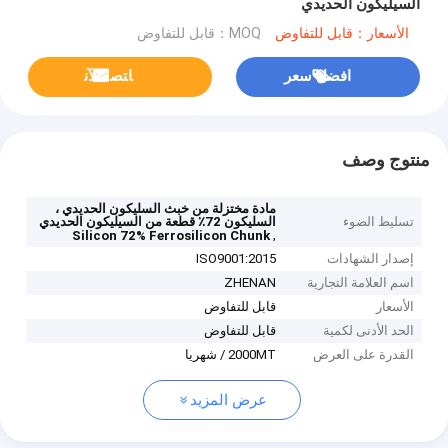
السيليكون الحديدي
الأسعار：قابل للتفاوض
MOQ：قابل للتفاوض
افضل سعر
ﺎﺘﺼﻟ ﺍﻶﻧ
منتوج وصف
مادة مختزلة من خبث السليكون الحديدي ،
تسليط الضوء
السليكون 72٪ قطعة من السيليكون الحديدي
,
Silicon 72% Ferrosilicon Chunk
إصدار الشهادات
ISO9001:2015
اسم العلامة التجارية
ZHENAN
الأسعار
قابل للتفاوض
الحد الأدنى لكمية
قابل للتفاوض
القدرة على العرض
2000MT / شهريا
عرض المزيد