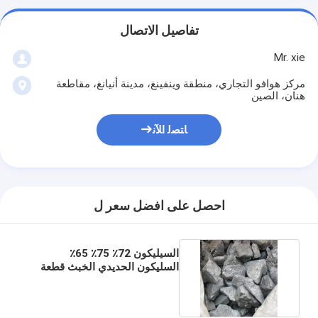
تفاصيل الاتصال
Mr. xie
مركز هوافو التجاري، منطقة وينفينغ، مدينة أنيانغ، مقاطعة
هنان، الصين
ﺎﺘﺼﻟ ﺍﻶﻧ
احصل على افضل سعر ل
السيليكون 72٪ 75٪ 65٪
السليكون الحديدي الخبث قطعة
من السيليكون الحديدي