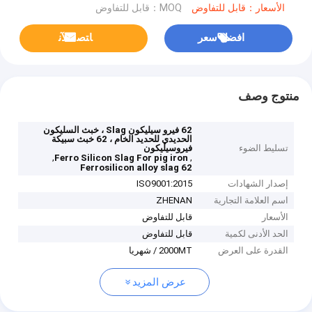
الأسعار：قابل للتفاوض
MOQ：قابل للتفاوض
افضل سعر
ﺎﺘﺼﻟ ﺍﻶﻧ
منتوج وصف
62 فيرو سيليكون Slag ، خبث السليكون
الحديدي للحديد الخام ، 62 خبث سبيكة
تسليط الضوء
فيروسيليكون
,
,
Ferro Silicon Slag For pig iron
62 Ferrosilicon alloy slag
إصدار الشهادات
ISO9001:2015
اسم العلامة التجارية
ZHENAN
الأسعار
قابل للتفاوض
الحد الأدنى لكمية
قابل للتفاوض
القدرة على العرض
2000MT / شهريا
عرض المزيد