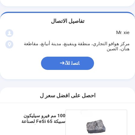
تفاصيل الاتصال
Mr. xie
مركز هوافو التجاري، منطقة وينفينغ، مدينة أنيانغ، مقاطعة
هنان، الصين
ﺎﺘﺼﻟ ﺍﻶﻧ
احصل على افضل سعر ل
100 مم فيرو سيليكون
سبيكة FeSi 65 لصناعة
الصلب كمزيل الأكسدة
المعدنية