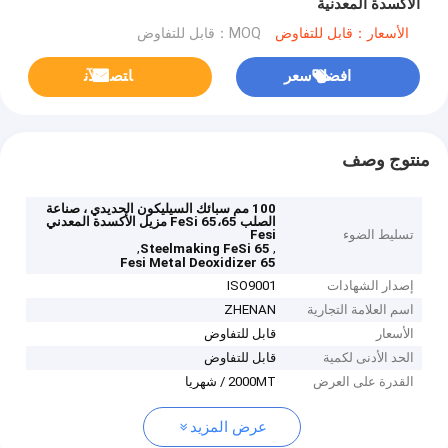
الأكسدة المعدنية
الأسعار：قابل للتفاوض
MOQ：قابل للتفاوض
افضل سعر
ﺎﺘﺼﻟ ﺍﻶﻧ
منتوج وصف
100 مم سبائك السيليكون الحديدي ، صناعة
الصلب FeSi 65،65 مزيل الأكسدة المعدني
تسليط الضوء
Fesi
,
,
Steelmaking FeSi 65
65 Fesi Metal Deoxidizer
إصدار الشهادات
ISO9001
اسم العلامة التجارية
ZHENAN
الأسعار
قابل للتفاوض
الحد الأدنى لكمية
قابل للتفاوض
القدرة على العرض
2000MT / شهريا
عرض المزيد