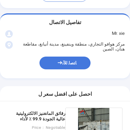
تفاصيل الاتصال
Mr. xie
مركز هوافو التجاري، منطقة وينفينغ، مدينة أنيانغ، مقاطعة
هنان، الصين
ﺎﺘﺼﻟ ﺍﻶﻧ
احصل على افضل سعر ل
رقائق المانغنيز الالكتروليتية
عالية الجودة 99.9 ٪ لأداء
متفوق
Price： Negotiable