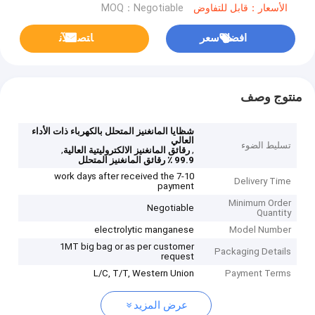
الأسعار：قابل للتفاوض
MOQ：Negotiable
افضل سعر
ﺎﺘﺼﻟ ﺍﻶﻧ
منتوج وصف
شظايا المانغنيز المتحلل بالكهرباء ذات الأداء
العالي
تسليط الضوء
,
,
رقائق المانغنيز الالكتروليتية العالية
99.9 ٪ رقائق المانغنيز المتحلل
7-10 work days after received the
Delivery Time
payment
Minimum Order
Negotiable
Quantity
electrolytic manganese
Model Number
1MT big bag or as per customer
Packaging Details
request
L/C, T/T, Western Union
Payment Terms
عرض المزيد