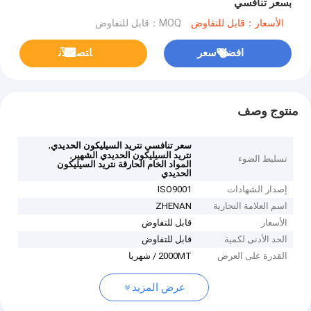
بسعر تنافسي
الأسعار：قابل للتفاوض
MOQ：قابل للتفاوض
افضل سعر
ﺎﺘﺼﻟ ﺍﻶﻧ
منتوج وصف
,
سعر تنافسي نتريد السيليكون الحديدي
,
نتريد السيليكون الحديدي الشهير
تسليط الضوء
المواد الخام الحارقة نتريد السيليكون
الحديدي
إصدار الشهادات
ISO9001
اسم العلامة التجارية
ZHENAN
الأسعار
قابل للتفاوض
الحد الأدنى لكمية
قابل للتفاوض
القدرة على العرض
2000MT / شهريا
عرض المزيد