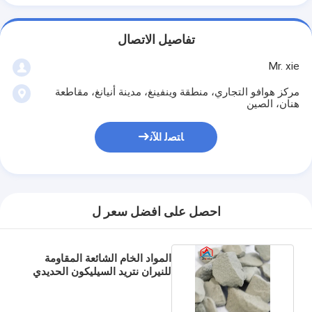
تفاصيل الاتصال
Mr. xie
مركز هوافو التجاري، منطقة وينفينغ، مدينة أنيانغ، مقاطعة
هنان، الصين
ﺎﺘﺼﻟ ﺍﻶﻧ
احصل على افضل سعر ل
المواد الخام الشائعة المقاومة
للنيران نتريد السيليكون الحديدي
بسعر تنافسي