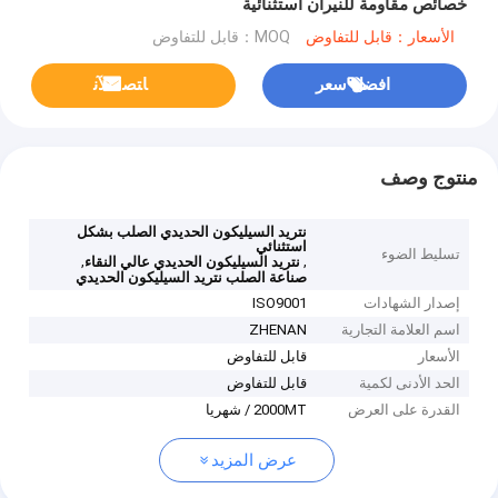
خصائص مقاومة للنيران استثنائية
الأسعار：قابل للتفاوض
MOQ：قابل للتفاوض
افضل سعر
ﺎﺘﺼﻟ ﺍﻶﻧ
منتوج وصف
نتريد السيليكون الحديدي الصلب بشكل
استثنائي
تسليط الضوء
,
,
نتريد السيليكون الحديدي عالي النقاء
صناعة الصلب نتريد السيليكون الحديدي
إصدار الشهادات
ISO9001
اسم العلامة التجارية
ZHENAN
الأسعار
قابل للتفاوض
الحد الأدنى لكمية
قابل للتفاوض
القدرة على العرض
2000MT / شهريا
عرض المزيد