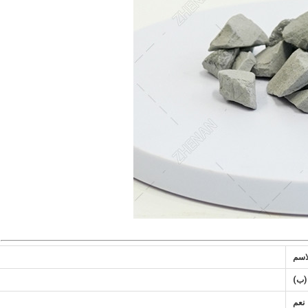
اسم
(ب)
نعم