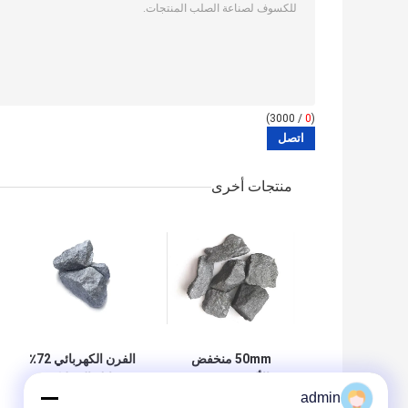
/ 3000)
0
(
منتجات أخرى
50mm منخفض
الفرن الكهربائي 72٪
الألومنيوم فيرو
سبائك السيليكون
admin
السيليكون الحد من
الحديدي كعناصر من