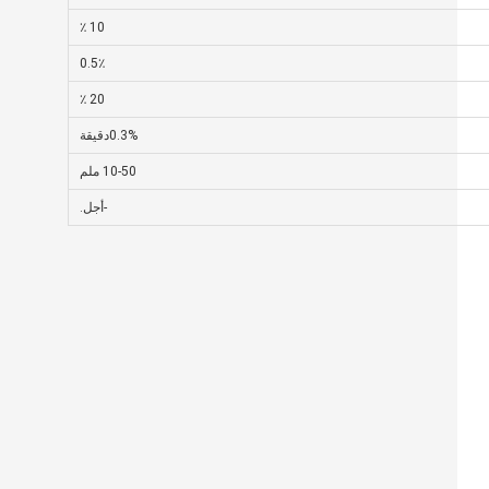
10 ٪
0.5٪
20 ٪
0.3%دقيقة
10-50 ملم
-أجل.