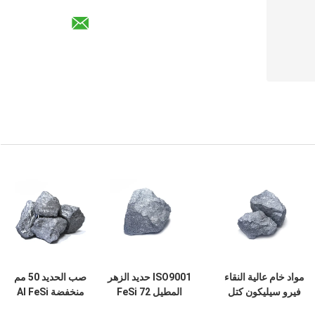
مواد خام عالية النقاء
ISO9001 حديد الزهر
صب الحديد 50 مم
فيرو سيليكون كتل
المطيل FeSi 72
منخفضة Al FeSi
Fesi 75 لصناعة
سبائك السيليكون
سبيكة مزيل الأكسدة