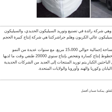
مل في مجال السبائك الحديدية منذ 30 عاماً، وهي شركة رائدة في تصنيع وتوريد السيليكون الحديدي، والسيليكون
سيليكون عالي الكربون وهلم جراشركتنا هي شركة إنتاج كبيرة الحجم
شركتنا تقع في مدينة أنيانغ، مقاطعة هنان في الصين مساحة إجمالية حوالي 15،000 مربع. مع سنوات عديدة من النمو
والتطوير، شركتنا لديها أفران الصهر المحلية المتقدمة،خطوط إنتاج كسارة وتفحص بإنتاج سنوي 20000 طنفي وقت ما لديها
لباحثين الكبار.يتم توريد المنتجات إلى العديد من الشركات الحديدية
بان وكوريا والهند وأوروبا والولايات المتحدة.
للقلق. يمكننا ضمان أفضل