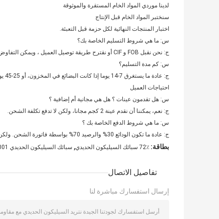
لدينا موردي المواد الخام المستقرة والموثوقة
سنختبر المواد الخام قبل الإنتاج
اختبار المنتجات النهائية لكل حزمة قبل التعبئة.
س: ما هي شروط التسليم الخاصة بك؟
ج: نحن نقبل FOB و CIF أو نقترح طريقة توصيل العميل ، ويمكن التفاوض على كل هذا.
س: كم مدة التسليم؟
ج: عادة ما يستغرق 7-14 يوما إذا كانت البضائع في المخزون، أو 25-45 يوما إذا كانت البضائع ليست في المخزون، اعتمادا على الكمية
احتياجات العميل
س: هل تقدمون عينات ؟ هل هي مجانية أم إضافية ؟
ج: نعم، يمكننا أن نقدم عينة 2 كجم مجانا، ولكن لا تدفع تكلفة الشحن.
س: ما هي شروط الدفع الخاصة بك ؟
ج: عادة ما تكون الودائع 30% والرصيد 70% بواسطة فاتورة الشحن. ولكن يمكن تغييرها وفقًا لمتطلبات العميل.
,
بطاقة:
72٪ سبائك السيليكون الحديدي
سبائك السيليكون الحديدي ISO9001
تفاصيل الاتصال
إرسال استفسارك مباشرة لنا