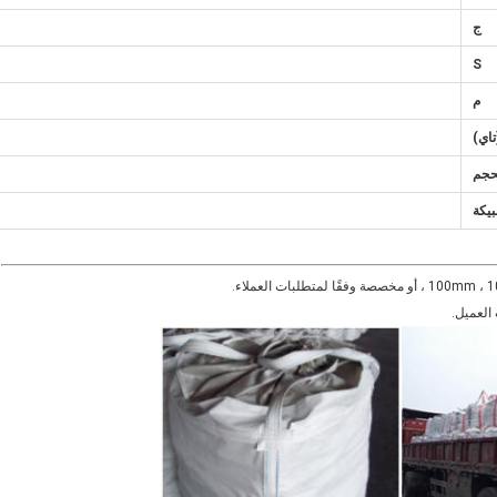
ج
S
م
تاي)
حجم
يكة