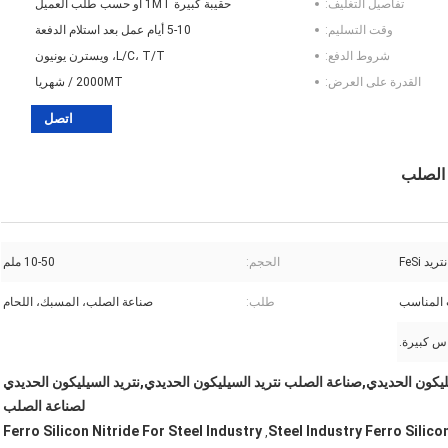
تفاصيل التغليف:
حقيبة كبيرة 1MT أو حسب طلب العميل
وقت التسليم:
5-10 أيام عمل بعد استلام الدفعة
شروط الدفع:
L/C، T/T، ويسترن يونيون
القدرة على العرض:
2000MT / شهريا
اتصل
 الصلب
نتريد FeSi
الحجم:
10-50 ملم
المناسب
طلب:
صناعة الصلب، المسبك، اللحام
سيليكون الحديدي,صناعة الصلب نتريد السيليكون الحديدي,نتريد السيليكون الحديدي
لصناعة الصلب
Ferro Silicon Nitride For Steel Industry
Steel Industry Ferro Silico
,