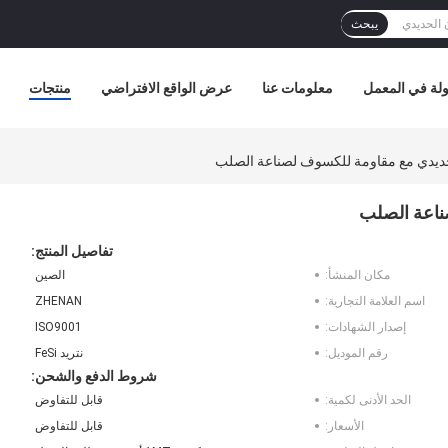
يبحث
لة في المعمل
معلومات عنا
عرض الواقع الافتراضي
منتجات
لحديدي مع مقاومة للكسوف لصناعة الصلب
ناعة الصلب
تفاصيل المنتج:
مكان المنشأ:
الصين
اسم العلامة التجارية:
ZHENAN
إصدار الشهادات:
ISO9001
رقم الموديل:
نتريد FeSi
شروط الدفع والشحن:
الحد الأدنى لكمية:
قابل للتفاوض
الأسعار:
قابل للتفاوض