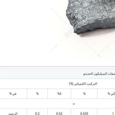
فات السيليكون الحديدي
التركيب الكيميائي (%)
لي %
%
S%
%
في %
≤
1
0.035
0.02
0.2
الرصيد