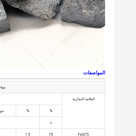
المواصفات
مواص
العلامة التجارية
%
%
حوا
≥
1.5
75
FeSi75