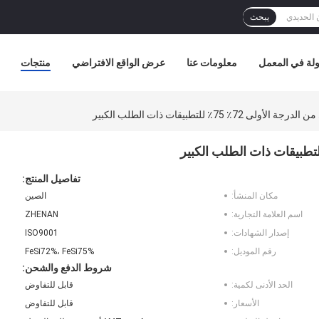
يبحث
لة في المعمل
معلومات عنا
عرض الواقع الافتراضي
منتجات
72٪ 75٪ للتطبيقات ذات الطلب الكبير
تفاصيل المنتج:
مكان المنشأ:
الصين
اسم العلامة التجارية:
ZHENAN
إصدار الشهادات:
ISO9001
رقم الموديل:
FeSi72%، FeSi75%
شروط الدفع والشحن:
الحد الأدنى لكمية:
قابل للتفاوض
الأسعار:
قابل للتفاوض