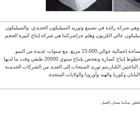
مل في مجال السبائك الحديدية منذ 30 عاماً، وهي شركة رائدة في تصنيع وتوريد السيليكون الحديدي، والسيليكون
سيليكون عالي الكربون وهلم جراشركتنا هي شركة إنتاج كبيرة الحجم
شركتنا تقع في مدينة أنيانغ، مقاطعة هنان في الصين مساحة إجمالية حوالي 15،000 مربع. مع سنوات عديدة من النمو
والتطوير، شركتنا لديها أفران الصهر المحلية المتقدمة،خطوط إنتاج كسارة وتفحص بإنتاج سنوي 20000 طنفي وقت ما لديها
لباحثين الكبار.يتم توريد المنتجات إلى العديد من الشركات الحديدية
بان وكوريا والهند وأوروبا والولايات المتحدة.
للقلق. يمكننا ضمان أفضل