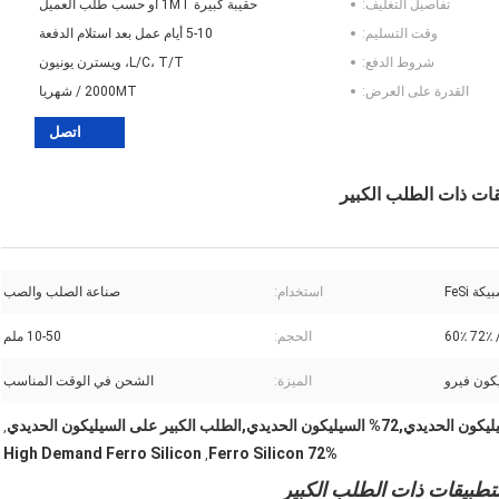
تفاصيل التغليف:
حقيبة كبيرة 1MT أو حسب طلب العميل
وقت التسليم:
5-10 أيام عمل بعد استلام الدفعة
شروط الدفع:
L/C، T/T، ويسترن يونيون
القدرة على العرض:
2000MT / شهريا
اتصل
كة FeSi
استخدام:
صناعة الصلب والصب
الحجم:
10-50 ملم
كون فيرو
الميزة:
الشحن في الوقت المناسب
,
High Demand Ferro Silicon
72% Ferro Silicon
,