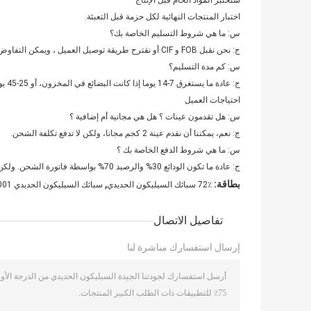
سنختبر المواد الخام قبل الإنتاج
اختبار المنتجات النهائية لكل حزمة قبل التعبئة.
س: ما هي شروط التسليم الخاصة بك؟
ج: نحن نقبل FOB و CIF أو نقترح طريقة توصيل العميل ، ويمكن التفاوض على كل هذا.
س: كم مدة التسليم؟
ج: عادة ما يستغرق 7-14 يوما إذا كانت البضائع في المخزون، أو 25-45 يوما إذا كانت البضائع ليست في المخزون، اعتمادا على الكمية
احتياجات العميل
س: هل تقدمون عينات ؟ هل هي مجانية أم إضافية ؟
ج: نعم، يمكننا أن نقدم عينة 2 كجم مجانا، ولكن لا تدفع تكلفة الشحن.
س: ما هي شروط الدفع الخاصة بك ؟
ج: عادة ما تكون الودائع 30% والرصيد 70% بواسطة فاتورة الشحن. ولكن يمكن تغييرها وفقًا لمتطلبات العميل.
,
بطاقة:
72٪ سبائك السيليكون الحديدي
سبائك السيليكون الحديدي ISO9001
تفاصيل الاتصال
إرسال استفسارك مباشرة لنا