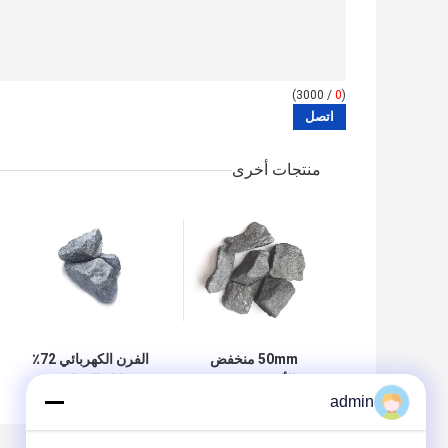
/ 3000)
0
(
منتجات أخرى
50mm منخفض
الفرن الكهربائي 72٪
الألومنيوم فيرو
سبائك السيليكون
admin
السيليكون الحد من
الحديدي كعناصر من
عامل لسبائك الصلب
السبائك تنضم إلى
الإنشائي المنخفض
الوكيل