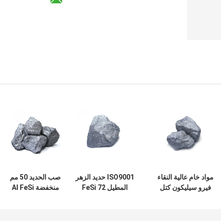
مواد خام عالية النقاء
ISO9001 حديد الزهر
صب الحديد 50 مم
فيرو سيليكون كتل
المطيل FeSi 72
منخفضة Al FeSi
Fesi 75 لصناعة
سبائك السيليكون
سبيكة مزيل الأكسدة
الصلب
عالية السيليكون 65 ٪