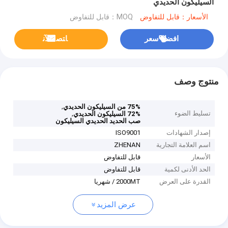
السيليكون الحديدي
الأسعار：قابل للتفاوض
MOQ：قابل للتفاوض
افضل سعر
ﺎﺘﺼﻟ ﺍﻶﻧ
منتوج وصف
,
75% من السيليكون الحديدي
تسليط الضوء
,
72% السيليكون الحديدي
صب الحديد الحديدي السيليكون
إصدار الشهادات
ISO9001
اسم العلامة التجارية
ZHENAN
الأسعار
قابل للتفاوض
الحد الأدنى لكمية
قابل للتفاوض
القدرة على العرض
2000MT / شهريا
عرض المزيد