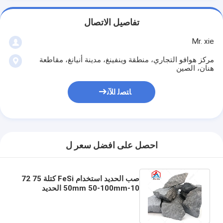
تفاصيل الاتصال
Mr. xie
مركز هوافو التجاري، منطقة وينفينغ، مدينة أنيانغ، مقاطعة
هنان، الصين
ﺎﺘﺼﻟ ﺍﻶﻧ
احصل على افضل سعر ل
صب الحديد استخدام FeSi كتلة 75 72
10-50mm 50-100mm الحديد
السيليكون 75% 72% الحديد
السيليكون