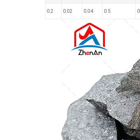
0.2
0.02
0.04
0.5
0