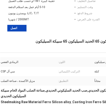
تفاصيل التغليف:
حقيبة كبيرة 1MT أو حسب طلب العميل
وقت التسليم:
5-10 أيام عمل بعد استلام الدفعة
شروط الدفع:
L/C، T/T، ويسترن يونيون
القدرة على العرض:
2000MT / شهريا
اتصل
يليكون
 سيليكون
اللون:
الرمادي الفضي
كتلة
التركيب الكيميائي:
سي آل CSP
مجاناً
التطبيق:
مزيل الأكسدة ، صناعة الصلب
ة السيليكون الحديدي,صب الحديد السليكوني الحديدي,صناعة الصلب المواد الخام سبيكة
السيليكون الحديدي
Steelmaking Raw Material Ferro Silicon alloy
Casting Iron Ferro Si
,