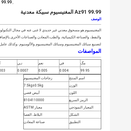
99.99 magnesium alloy ingot
,
Az91 99.99 المغنيسيوم سبيكة معدنية
الوصف
المغنيسيوم هو مسحوق معدني غير حديدي لا غنى عنه في مجال التكنولوجي
والنفط، والصناعة الكيميائية، والطب،المعادن والصناعات الأخرى.بالإضاف
لتصنيع سبائك المغنيسيوم وسبائك المغنيسيوم والألومنيوم ،وكذلك عام
المواصفات
مگ
في
نعم
نـي
ك
003
0.0007
0.005
0.004
99.95
اسم المنتج
زجاجات المغنيسيوم
الوزن
7.5kg±0.5kg
اللون
أبيض فضي
الرمز السريع
8104110000
المعيار النموذجي
معيار ASTM
الشكل
البلاط، العصا
التطبيق
صناعة المعادن