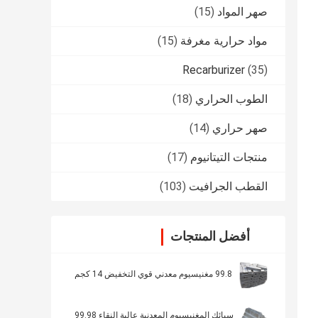
صهر المواد
(15)
مواد حرارية مغرفة
(15)
Recarburizer
(35)
الطوب الحراري
(18)
صهر حراري
(14)
منتجات التيتانيوم
(17)
القطب الجرافيت
(103)
أفضل المنتجات
99.8 مغنيسيوم معدني قوي التخفيض 14 كجم
سبائك المغنيسيوم المعدنية عالية النقاء 99.98