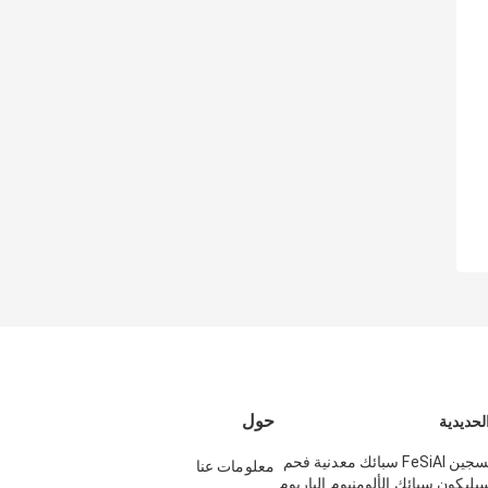
حول
لحديدية
جيد إزالة الأكسجين FeSiAl سبائك معدنية فحم
معلومات عنا
ليكون سبائك الألومنيوم الباريوم