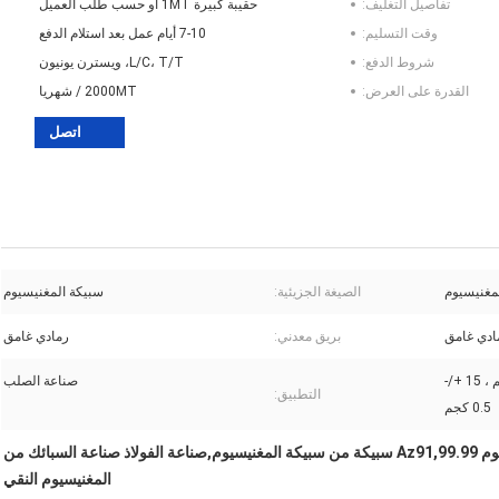
تفاصيل التغليف:
حقيبة كبيرة 1MT أو حسب طلب العميل
وقت التسليم:
7-10 أيام عمل بعد استلام الدفع
شروط الدفع:
L/C، T/T، ويسترن يونيون
القدرة على العرض:
2000MT / شهريا
اتصل
مغنيسيوم
الصيغة الجزيئية:
سبيكة المغنيسيوم
ادي غامق
بريق معدني:
رمادي غامق
300 جم +/- 50 جم ، 7.5 +/- 0.5 كجم ، 15 +/-
صناعة الصلب
التطبيق:
0.5 كجم
زنجر من سبيكة المغنيسيوم Az91,99.99 سبيكة من سبيكة المغنيسيوم,صناعة الفولاذ صناعة السبائك من
المغنيسيوم النقي