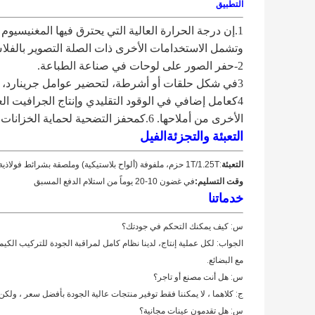
التطبيق
1.
إن درجة الحرارة العالية التي يحترق فيها المغنيسيوم ت
وتشمل الاستخدامات الأخرى ذات الصلة التصوير بالفلاش،
2-حفر الصور على لوحات في صناعة الطباعة.
3في شكل حلقات أو أشرطة، لتحضير عوامل جرينارد، التي هي مفيدة في التوليف العضوي.
الأخرى من أملاحها. 6.كمحفز التضحية لحماية الخزانات تحت الأرض، خطوط الأنابيب، المباني المدفونة، وسخانات المياه
التعبئة والتجزئة
الفيل
التعبئة
:
1T/1.25T حزم، ملفوفة (ألواح بلاستيكية) وملصقة بشرائط فولاذية على منصة خشبية.
وقت التسليم:
في غضون 10-20 يوماً من استلام الدفع المسبق
خدماتنا
س: كيف يمكنك التحكم في جودتك؟
الجواب: لكل عملية إنتاج، لدينا نظام كامل لمراقبة الجودة للتركيب الكيم
مع البضائع.
س: هل أنت مصنع أو تاجر؟
ج: كلاهما ، لا يمكننا فقط توفير منتجات عالية الجودة بأفضل سعر ، ولكن يم
س: هل تقدمون عينات مجانية؟