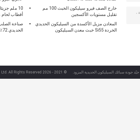
خارج الصف فيرو سيليكون الخبث 100 مم
10 ملم جزي
تقليل مستويات الأكسجين
أقطاب لحام 
المعادن مزيل الأكسدة من السيليكون الحديدي
الخردة Si55 خبث معدن السيليكون
الحديدي 72٪
جيّد جودة سبائك السيليكون الحديدية المزود.
© 2021 - 2026 Zhenan Metallurgy Co., Ltd. All Rights Reserved.