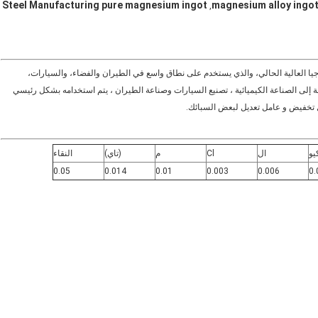
Steel Manufacturing pure magnesium ingot
,
ا العالية الحالي، والذي يستخدم على نطاق واسع في الطيران والفضاء، والسيارات،
ة إلى الصناعة الكيميائية ، تصنيع السيارات وصناعة الطيران ، يتم استخدامه بشكل رئيسي
ل تخفيض و عامل تعديل لبعض السبائك.
يو
ال
Cl
م
(تاي)
النقاء
0.05
0.014
0.01
0.003
0.006
0.