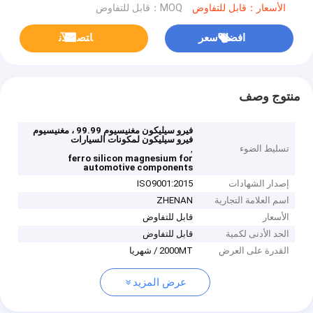
الأسعار：قابل للتفاوض
MOQ：قابل للتفاوض
افضل سعر
ﺎﺘﺼﻟ ﺍﻶﻧ
منتوج وصف
فيرو سيليكون مغنيسيوم 99.99 ، مغنيسيوم
فيرو سيليكون لمكونات السيارات
تسليط الضوء
,
ferro silicon magnesium for
automotive components
إصدار الشهادات
ISO9001:2015
اسم العلامة التجارية
ZHENAN
الأسعار
قابل للتفاوض
الحد الأدنى لكمية
قابل للتفاوض
القدرة على العرض
2000MT / شهريا
عرض المزيد