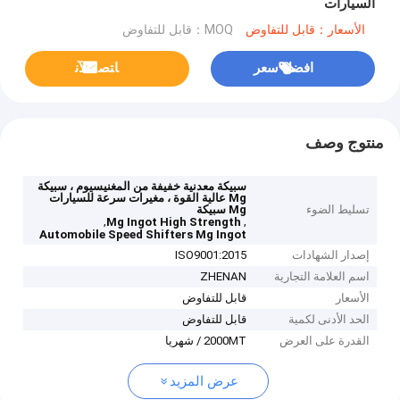
السيارات
الأسعار：قابل للتفاوض
MOQ：قابل للتفاوض
افضل سعر
ﺎﺘﺼﻟ ﺍﻶﻧ
منتوج وصف
سبيكة معدنية خفيفة من المغنيسيوم ، سبيكة
Mg عالية القوة ، مغيرات سرعة للسيارات
تسليط الضوء
Mg سبيكة
,
,
Mg Ingot High Strength
Automobile Speed Shifters Mg Ingot
إصدار الشهادات
ISO9001:2015
اسم العلامة التجارية
ZHENAN
الأسعار
قابل للتفاوض
الحد الأدنى لكمية
قابل للتفاوض
القدرة على العرض
2000MT / شهريا
عرض المزيد