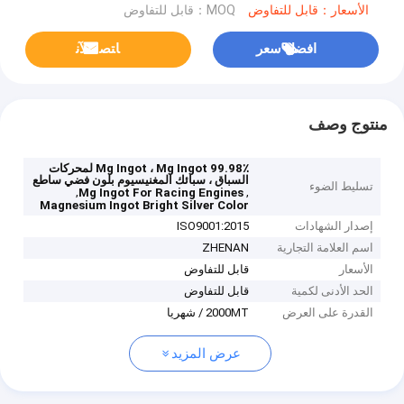
الأسعار：قابل للتفاوض
MOQ：قابل للتفاوض
افضل سعر
ﺎﺘﺼﻟ ﺍﻶﻧ
منتوج وصف
99.98٪ Mg Ingot ، Mg Ingot لمحركات
السباق ، سبائك المغنيسيوم بلون فضي ساطع
تسليط الضوء
,
,
Mg Ingot For Racing Engines
Magnesium Ingot Bright Silver Color
إصدار الشهادات
ISO9001:2015
اسم العلامة التجارية
ZHENAN
الأسعار
قابل للتفاوض
الحد الأدنى لكمية
قابل للتفاوض
القدرة على العرض
2000MT / شهريا
عرض المزيد