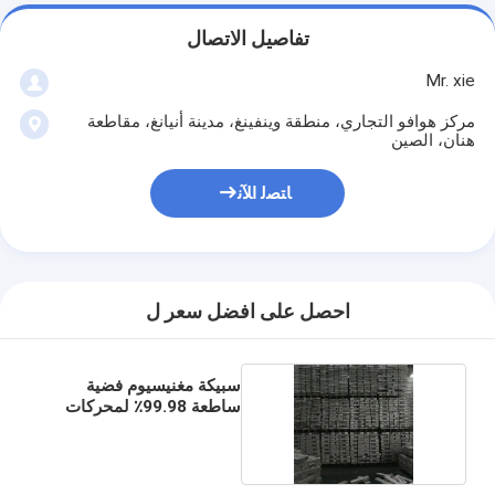
تفاصيل الاتصال
Mr. xie
مركز هوافو التجاري، منطقة وينفينغ، مدينة أنيانغ، مقاطعة
هنان، الصين
ﺎﺘﺼﻟ ﺍﻶﻧ
احصل على افضل سعر ل
سبيكة مغنيسيوم فضية
ساطعة 99.98٪ لمحركات
السباق