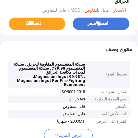
الحرائق
الأسعار：قابل للتفاوض
MOQ：قابل للتفاوض
افضل سعر
ﺎﺘﺼﻟ ﺍﻶﻧ
منتوج وصف
سبيكة المغنيسيوم المقاومة للحريق ، سبيكة
المغنيسيوم 99.98٪ ، سبيكة المغنيسيوم
لمعدات مكافحة الحرائق
تسليط الضوء
,
,
Magnesium Ingot 99.98%
Magnesium Ingot For Fire Fighting
Equipment
إصدار الشهادات
ISO9001:2015
اسم العلامة التجارية
ZHENAN
الأسعار
قابل للتفاوض
الحد الأدنى لكمية
قابل للتفاوض
القدرة على العرض
2000MT / شهريا
عرض المزيد