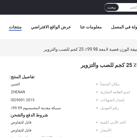
يبحث
لة في المعمل
معلومات عنا
عرض الواقع الافتراضي
منتجات
 لامعة 99.98٪ 25 كجم للصب والتزوير
تفاصيل المنتج:
مكان المنشأ:
الصين
اسم العلامة التجارية:
ZHENAN
إصدار الشهادات:
ISO9001:2015
رقم الموديل:
سبيكة معدنية المغنيسيوم 99.99٪
شروط الدفع والشحن:
الحد الأدنى لكمية:
قابل للتفاوض
الأسعار:
قابل للتفاوض