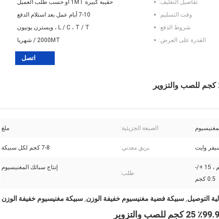
تفاصيل التغليف:
حقيبة كبيرة 1MT أو حسب طلب العميل
وقت التسليم:
7-10 أيام عمل بعد استلام الدفع
شروط الدفع:
L / C ، T / T ، ويسترن يونيون
القدرة على العرض:
2000MT / شهريا
اتصل
مغنيسيوم
الصيغة الجزيئية:
ملغ
يفر وايت
بريق معدني:
7-8 كجم لكل سبيكة
300 جم +/- 50 جم ، 7.5 +/- 0.5 كجم ، 15 +/-
إنتاج سبائك المغنيسيوم
طلب:
0.5 كجم
ية التوصيل
سبيكة فضية مغنيسيوم خفيفة الوزن
سبيكة مغنيسيوم خفيفة الوزن
,
,