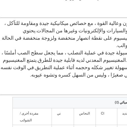
ن وعالية القوة ، مع خصائص ميكانيكية جيدة ومقاومة للتآكل ،
سيارات والإلكترونيات وغيرها من المجالات.يحتوي
نيسيوم على نقطة انصهار منخفضة ولزوجة منخفضة في الحالة
الب.
بسيولة جيدة في عملية التصلب ، مما يجعل سطح الصب أملسًا ،
مغنيسيوم المعدني لديه قابلية جيدة للطرق.يتمتع المغنيسيوم
سهولة تغيير شكله وحجمه أثناء عملية التطريق.في الوقت نفسه
ني صغيرًا ، وليس من السهل كسره وتشوه عيوبه.
يائي (٪)
ديد
Cl
النحاس
ني
مفردة أخرى /
الشوائب