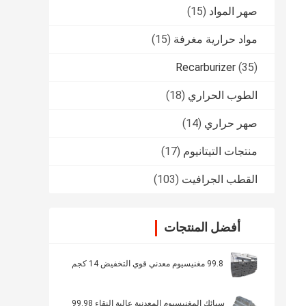
صهر المواد
(15)
مواد حرارية مغرفة
(15)
Recarburizer
(35)
الطوب الحراري
(18)
صهر حراري
(14)
منتجات التيتانيوم
(17)
القطب الجرافيت
(103)
أفضل المنتجات
99.8 مغنيسيوم معدني قوي التخفيض 14 كجم
سبائك المغنيسيوم المعدنية عالية النقاء 99.98