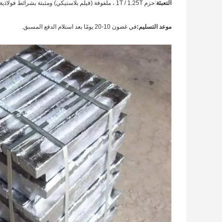
التعبئة
:
حزم 1T / 1.25T ، ملفوفة (فيلم بلاستيكي) ومثبتة بشرائط فولاذية على لوح خشبي.
موعد التسليم:
في غضون 10-20 يومًا بعد استلام الدفع المسبق.