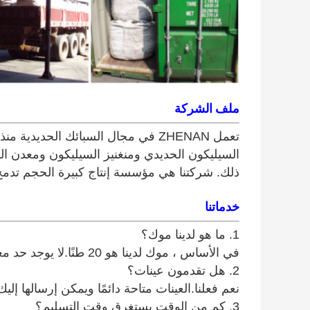
ملف الشركة
السيليكون الحديدي ومنغنيز السيليكون ومعدن ال
ذلك. شركتنا هي مؤسسة إنتاج كبيرة الحجم تدمج ا
خدماتنا
1. ما هو لدينا موك؟
في الأساس ، موك لدينا هو 20 طنًا.لا يوجد حد معين للطلب ، يمكننا تقديم أفضل عرض وفقًا لحالتك.
2. هل تقدمون عينات؟
نعم فعلنا.العينات متاحة دائمًا ويمكن إرسالها إليك
3. كم من الوقت يستغرق وقت التسليم؟