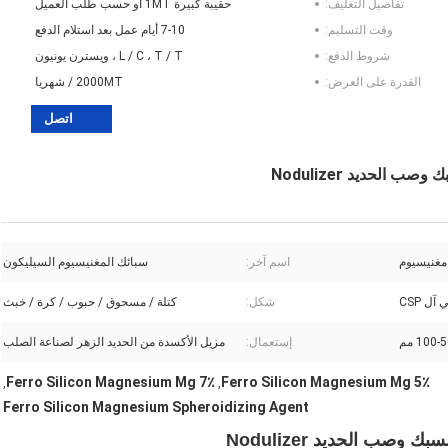
تفاصيل التغليف:
حقيبة كبيرة 1MT أو حسب طلب العميل
وقت التسليم:
7-10 أيام عمل بعد استلام الدفع
شروط الدفع:
L / C ، T / T ، ويسترن يونيون
القدرة على العرض:
2000MT / شهريا
اتصل
مغنيسيوم
اسم آخر:
سبائك المغنيسيوم السيليكون
آل CSP
شكل:
كتلة / مسحوق / حبوب / كرة / خبث
إستعمال:
مزيل الأكسدة من الحديد الزهر لصناعة الصلب
Ferro Silicon Magnesium Mg 7٪
Ferro Silicon Magnesium Mg 5٪
,
,
Ferro Silicon Magnesium Spheroidizing Agent