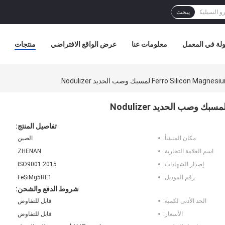
يبحث
لة في المعمل
معلومات عنا
عرض الواقع الافتراضي
منتجات
Ferro Sil لمسبك وصب الحديد Nodulizer
تفاصيل المنتج:
مكان المنشأ:
الصين
اسم العلامة التجارية:
ZHENAN
إصدار الشهادات:
ISO9001:2015
رقم الموديل:
FeSiMg5RE1
شروط الدفع والشحن:
الحد الأدنى لكمية:
قابل للتفاوض
الأسعار:
قابل للتفاوض