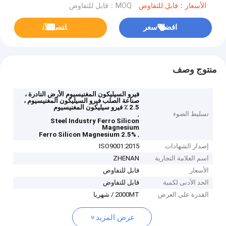
الأسعار：قابل للتفاوض
MOQ：قابل للتفاوض
افضل سعر
ﺎﺘﺼﻟ ﺍﻶﻧ
منتوج وصف
فيرو السيليكون المغنيسيوم الأرض النادرة ،
صناعة الصلب فيرو السيليكون المغنيسيوم ،
2.5 ٪ فيرو سيليكون المغنيسيوم
تسليط الضوء
,
Steel Industry Ferro Silicon
Magnesium
,
2.5% Ferro Silicon Magnesium
إصدار الشهادات
ISO9001:2015
اسم العلامة التجارية
ZHENAN
الأسعار
قابل للتفاوض
الحد الأدنى لكمية
قابل للتفاوض
القدرة على العرض
2000MT / شهريا
عرض المزيد