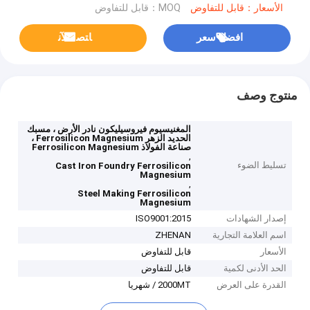
الأسعار：قابل للتفاوض
MOQ：قابل للتفاوض
افضل سعر
ﺎﺘﺼﻟ ﺍﻶﻧ
منتوج وصف
المغنيسيوم فيروسيليكون نادر الأرض ، مسبك
الحديد الزهر Ferrosilicon Magnesium ،
صناعة الفولاذ Ferrosilicon Magnesium
,
تسليط الضوء
Cast Iron Foundry Ferrosilicon
Magnesium
,
Steel Making Ferrosilicon
Magnesium
إصدار الشهادات
ISO9001:2015
اسم العلامة التجارية
ZHENAN
الأسعار
قابل للتفاوض
الحد الأدنى لكمية
قابل للتفاوض
القدرة على العرض
2000MT / شهريا