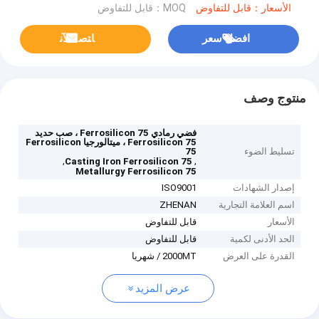
الأسعار：قابل للتفاوض
MOQ：قابل للتفاوض
افضل سعر
ﺎﺘﺼﻟ ﺍﻶﻧ
منتوج وصف
فضي رمادي Ferrosilicon 75 ، صب حديد
Ferrosilicon 75 ، ميتالورجيا Ferrosilicon
تسليط الضوء
75
,
,
Casting Iron Ferrosilicon 75
Metallurgy Ferrosilicon 75
إصدار الشهادات
ISO9001
اسم العلامة التجارية
ZHENAN
الأسعار
قابل للتفاوض
الحد الأدنى لكمية
قابل للتفاوض
القدرة على العرض
2000MT / شهريا
عرض المزيد