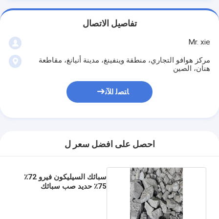
تفاصيل الاتصال
Mr. xie
مركز هوافو التجاري، منطقة وينفينغ، مدينة أنيانغ، مقاطعة
هنان، الصين
ﺎﺘﺼﻟ ﺍﻶﻧ
احصل على افضل سعر ل
سبائك السيليكون فيرو 72٪
75٪ حديد صب سبائك
الحديد