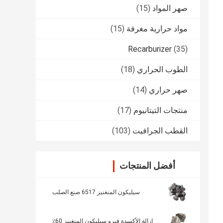
صهر المواد
(15)
مواد حرارية مغرفة
(15)
Recarburizer
(35)
الطوب الحراري
(18)
صهر حراري
(14)
منتجات التيتانيوم
(17)
القطب الجرافيت
(103)
أفضل المنتجات
سيليكون المنغنيز 6517 صنع الصلب
إزالة الأكسدة فيرو سيليكون المنغنيز 60٪