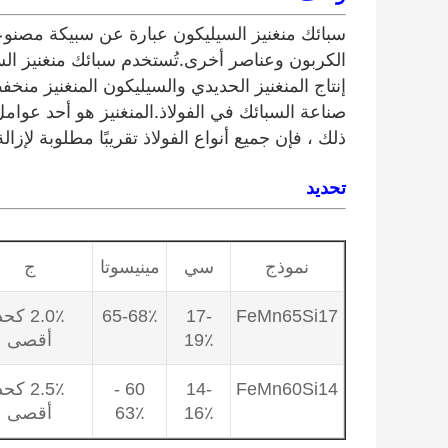
سبائك منغنيز السيليكون عبارة عن سبيكة مصنوع
الكربون وعناصر أخرى.تُستخدم سبائك منغنيز ال
إنتاج المنغنيز الحديدي والسيليكون المنغنيز من
صناعة السبائك في الفولاذ.المنغنيز هو أحد عوامل
ذلك ، فإن جميع أنواع الفولاذ تقريبًا مطلوبة لإزال
تحديد
نموذج
سي
مينيسوتا
ج
FeMn65Si17
17-
65-68٪
2.0٪ كح
19٪
أقصى
FeMn60Si14
14-
60 -
2.5٪ كح
16٪
63٪
أقصى