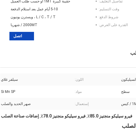
تفاصيل التغليف:
حقيبة كبيرة 1MT أو حسب طلب العميل
وقت التسليم:
5-10 أيام عمل بعد استلام الدفعة
شروط الدفع:
L / C ، T / T ، ويسترن يونيون
القدرة على العرض:
2000MT / شهريا
اتصل
لسيليكون
اللون:
سيلفر غلاي
سطح
مواد:
Si Mn SP
/ كيس
إستعمال:
صهر الحديد والصلب
فيرو سيليكو منجنيز 85.0٪
فيرو سيليكو منجنيز 78.0٪
إضافات صناعة الصلب
,
,