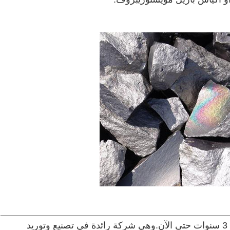
تعمل ZHENAN في مجال السبائك الحديدية منذ 3 سنوات حتى الآن.وهي شركة رائدة في تصنيع وتوريد