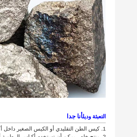
أنا جدا
التعبئة وديل
1. كيس الطن التقليدي أو الكيس الصغير داخل أكياس الطن (20،25،50 كجم لكل كيس).
2. منتج خاص يمكن أن تستخدم أكياس الرطوبة أو أكياس باريل مويستوريبروف.