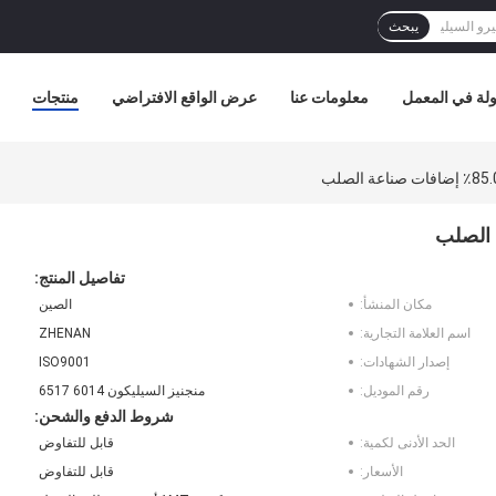
يبحث
لة في المعمل
معلومات عنا
عرض الواقع الافتراضي
منتجات
تفاصيل المنتج:
مكان المنشأ:
الصين
اسم العلامة التجارية:
ZHENAN
إصدار الشهادات:
ISO9001
رقم الموديل:
منجنيز السيليكون 6014 6517
شروط الدفع والشحن:
الحد الأدنى لكمية:
قابل للتفاوض
الأسعار:
قابل للتفاوض