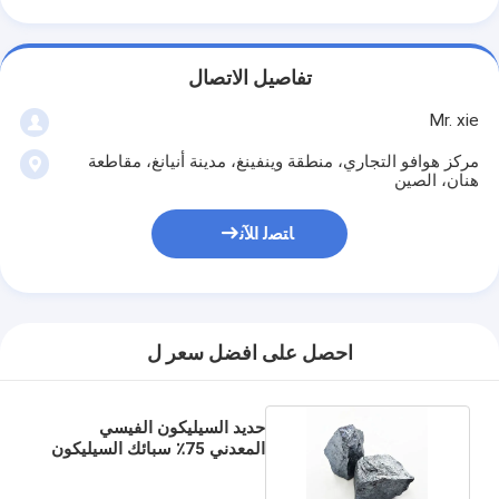
تفاصيل الاتصال
Mr. xie
مركز هوافو التجاري، منطقة وينفينغ، مدينة أنيانغ، مقاطعة
هنان، الصين
ﺎﺘﺼﻟ ﺍﻶﻧ
احصل على افضل سعر ل
حديد السيليكون الفيسي
المعدني 75٪ سبائك السيليكون
الحديدي 72٪