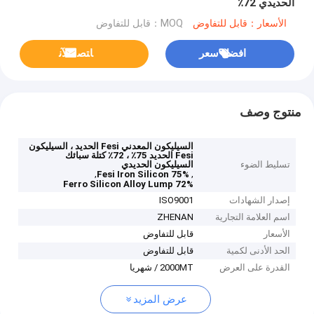
الحديدي 72٪
الأسعار：قابل للتفاوض
MOQ：قابل للتفاوض
افضل سعر
ﺎﺘﺼﻟ ﺍﻶﻧ
منتوج وصف
السيليكون المعدني Fesi الحديد ، السيليكون
Fesi الحديد 75٪ ، 72٪ كتلة سبائك
تسليط الضوء
السيليكون الحديدي
,
,
Fesi Iron Silicon 75%
72% Ferro Silicon Alloy Lump
إصدار الشهادات
ISO9001
اسم العلامة التجارية
ZHENAN
الأسعار
قابل للتفاوض
الحد الأدنى لكمية
قابل للتفاوض
القدرة على العرض
2000MT / شهريا
عرض المزيد