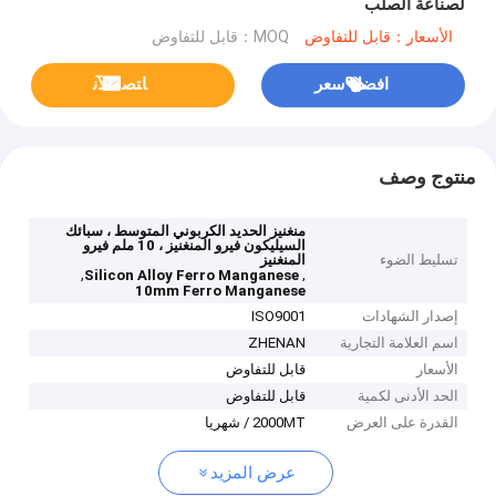
لصناعة الصلب
الأسعار：قابل للتفاوض
MOQ：قابل للتفاوض
افضل سعر
ﺎﺘﺼﻟ ﺍﻶﻧ
منتوج وصف
منغنيز الحديد الكربوني المتوسط ​​، سبائك
السيليكون فيرو المنغنيز ، 10 ملم فيرو
تسليط الضوء
المنغنيز
,
,
Silicon Alloy Ferro Manganese
10mm Ferro Manganese
إصدار الشهادات
ISO9001
اسم العلامة التجارية
ZHENAN
الأسعار
قابل للتفاوض
الحد الأدنى لكمية
قابل للتفاوض
القدرة على العرض
2000MT / شهريا
عرض المزيد