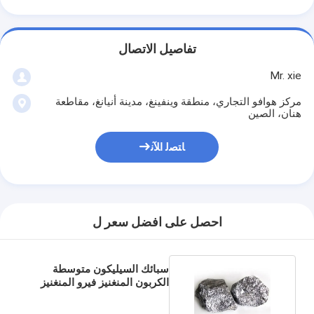
تفاصيل الاتصال
Mr. xie
مركز هوافو التجاري، منطقة وينفينغ، مدينة أنيانغ، مقاطعة
هنان، الصين
ﺎﺘﺼﻟ ﺍﻶﻧ
احصل على افضل سعر ل
سبائك السيليكون متوسطة
الكربون المنغنيز فيرو المنغنيز
لصناعة الصلب