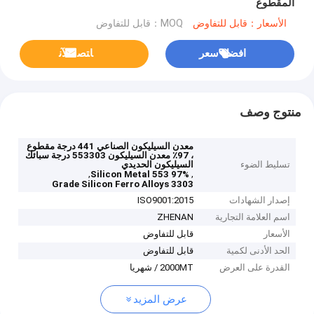
المقطوع
الأسعار：قابل للتفاوض
MOQ：قابل للتفاوض
افضل سعر
ﺎﺘﺼﻟ ﺍﻶﻧ
منتوج وصف
معدن السيليكون الصناعي 441 درجة مقطوع
، 97٪ معدن السيليكون 553303 درجة سبائك
تسليط الضوء
السيليكون الحديدي
,
,
97% Silicon Metal 553
3303 Grade Silicon Ferro Alloys
إصدار الشهادات
ISO9001:2015
اسم العلامة التجارية
ZHENAN
الأسعار
قابل للتفاوض
الحد الأدنى لكمية
قابل للتفاوض
القدرة على العرض
2000MT / شهريا
عرض المزيد