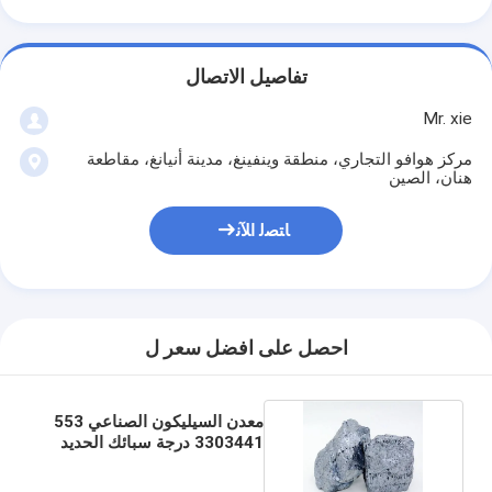
تفاصيل الاتصال
Mr. xie
مركز هوافو التجاري، منطقة وينفينغ، مدينة أنيانغ، مقاطعة
هنان، الصين
ﺎﺘﺼﻟ ﺍﻶﻧ
احصل على افضل سعر ل
معدن السيليكون الصناعي 553
3303441 درجة سبائك الحديد
المقطوع