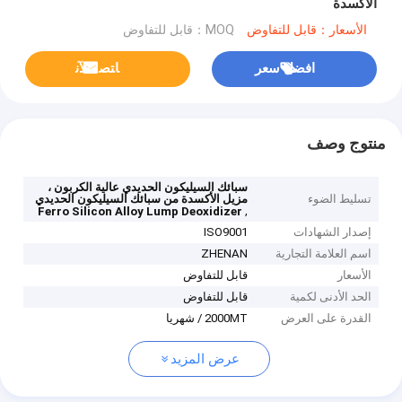
الأكسدة
الأسعار：قابل للتفاوض
MOQ：قابل للتفاوض
افضل سعر
ﺎﺘﺼﻟ ﺍﻶﻧ
منتوج وصف
سبائك السيليكون الحديدي عالية الكربون ،
تسليط الضوء
مزيل الأكسدة من سبائك السيليكون الحديدي
,
Ferro Silicon Alloy Lump Deoxidizer
إصدار الشهادات
ISO9001
اسم العلامة التجارية
ZHENAN
الأسعار
قابل للتفاوض
الحد الأدنى لكمية
قابل للتفاوض
القدرة على العرض
2000MT / شهريا
عرض المزيد