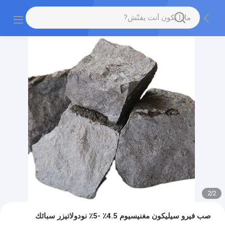
2
/
2
صب فيرو سيليكون مغنيسيوم 4.5٪ -5٪ نودولاتيزر سبائك