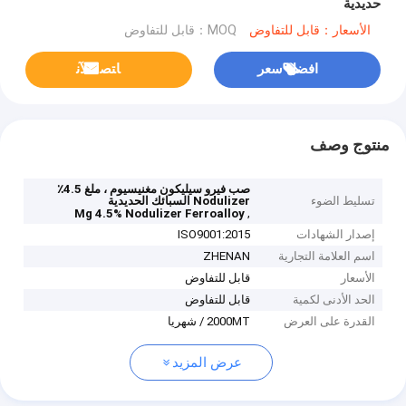
حديدية
الأسعار：قابل للتفاوض
MOQ：قابل للتفاوض
افضل سعر
ﺎﺘﺼﻟ ﺍﻶﻧ
منتوج وصف
صب فيرو سيليكون مغنيسيوم ، ملغ 4.5٪
تسليط الضوء
Nodulizer السبائك الحديدية
,
Mg 4.5% Nodulizer Ferroalloy
إصدار الشهادات
ISO9001:2015
اسم العلامة التجارية
ZHENAN
الأسعار
قابل للتفاوض
الحد الأدنى لكمية
قابل للتفاوض
القدرة على العرض
2000MT / شهريا
عرض المزيد