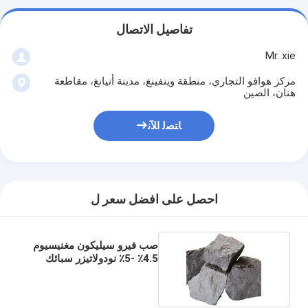
تفاصيل الاتصال
Mr. xie
مركز هوافو التجاري، منطقة وينفينغ، مدينة أنيانغ، مقاطعة
هنان، الصين
ﺎﺘﺼﻟ ﺍﻶﻧ
احصل على افضل سعر ل
صب فيرو سيليكون مغنيسيوم
4.5٪ -5٪ نودولاتيزر سبائك
حديدية