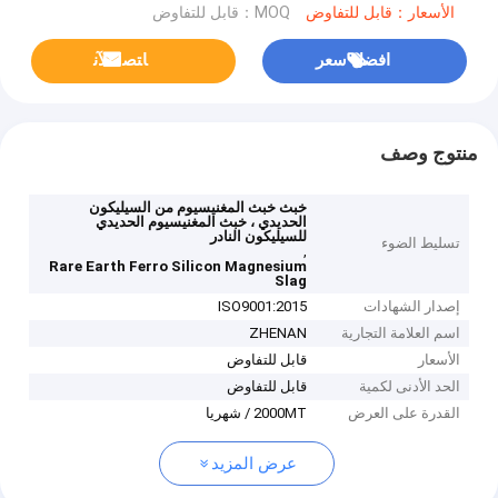
الأسعار：قابل للتفاوض
MOQ：قابل للتفاوض
افضل سعر
ﺎﺘﺼﻟ ﺍﻶﻧ
منتوج وصف
خبث خبث المغنيسيوم من السيليكون
الحديدي ، خبث المغنيسيوم الحديدي
للسيليكون النادر
تسليط الضوء
,
Rare Earth Ferro Silicon Magnesium
Slag
إصدار الشهادات
ISO9001:2015
اسم العلامة التجارية
ZHENAN
الأسعار
قابل للتفاوض
الحد الأدنى لكمية
قابل للتفاوض
القدرة على العرض
2000MT / شهريا
عرض المزيد