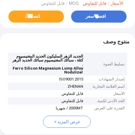
الأسعار：قابل للتفاوض
MOQ：قابل للتفاوض
افضل سعر
ﺎﺘﺼﻟ ﺍﻶﻧ
منتوج وصف
الحديد الزهر السليكون الحديد المغنيسيوم
كتلة ، سبائك المغنيسيوم سبائك الحديد الزهر
تسليط الضوء
,
Ferro Silicon Magnesium Lump Alloy
Nodulizer
إصدار الشهادات
ISO9001:2015
اسم العلامة التجارية
ZHENAN
الأسعار
قابل للتفاوض
الحد الأدنى لكمية
قابل للتفاوض
القدرة على العرض
2000MT / شهريا
عرض المزيد