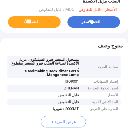
الصلب مزيل الأكسدة
الأسعار：قابل للتفاوض
MOQ：قابل للتفاوض
افضل سعر
ﺎﺘﺼﻟ ﺍﻶﻧ
منتوج وصف
مسحوق المنغنيز فيرو السيليكون ، مزيل
الأكسدة لصناعة الصلب فيرو المنغنيز مقطوع
تسليط الضوء
,
Steelmaking Deoxidizer Ferro
Manganese Lump
إصدار الشهادات
ISO9001
اسم العلامة التجارية
ZHENAN
الأسعار
قابل للتفاوض
الحد الأدنى لكمية
قابل للتفاوض
القدرة على العرض
2000MT / شهريا
عرض المزيد