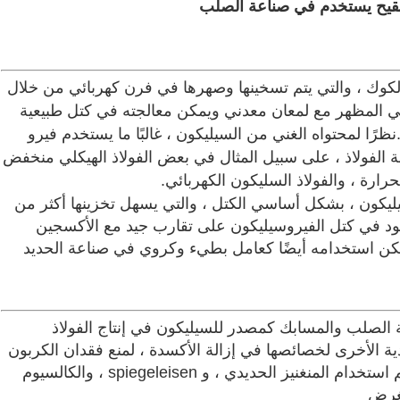
كوارتزيت وفحم الكوك ، والتي يتم تسخينها وصهرها في فرن كهربائي من خلال
Ferro silic رمادي فضي في المظهر مع لمعان معدني ويمكن معالجته في كتل طبيعية
رًا لمحتواه الغني من السيليكون ، غالبًا ما يستخدم فيرو
في صناعة الفولاذ ، على سبيل المثال في بعض الفولاذ الهيكلي منخفض
حرارة ، والفولاذ السليكون الكهربائي.
ليكون ، بشكل أساسي الكتل ، والتي يسهل تخزينها أكثر من
د في كتل الفيروسيليكون على تقارب جيد مع الأكسجين
يمكن استخدامه أيضًا كعامل بطيء وكروي في صناعة الحديد
الصلب والمسابك كمصدر للسيليكون في إنتاج الفولاذ
دية الأخرى لخصائصها في إزالة الأكسدة ، لمنع فقدان الكربون
من الفولاذ المصهور (ما يسمى بسد الحرارة) ؛يتم استخدام المنغنيز الحديدي ، و spiegeleisen ، والكالسيوم
لغرض