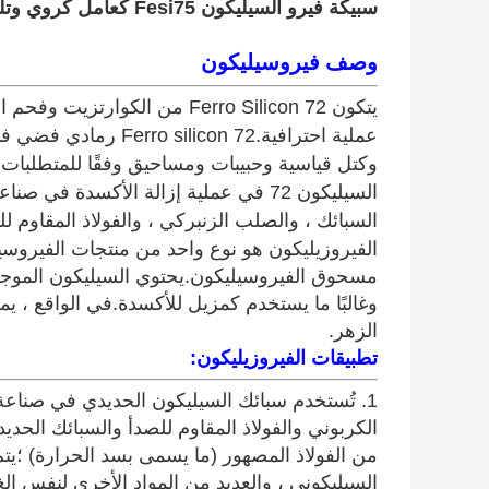
سبيكة فيرو السيليكون Fesi75 كعامل كروي وتلقيح يستخدم في صناعة الصلب
وصف فيروسيليكون
يتكون Ferro Silicon 72 من ال
عملية احترافية.on 72
وكتل قياسية وحبيبات ومساحيق وفقًا للمتطلبات.نظ
السيليكون 72 في عملية إزالة الأكسدة 
السبائك ، والصلب الزنبركي ، والفولاذ المقاوم لل
الفيروزيليكون هو نوع واحد من منتجات الفيروسي
مسحوق الفيروسيليكون.يحتوي السيليكون الموجو
وغالبًا ما يستخدم كمزيل للأكسدة.في الواقع ، 
الزهر.
تطبيقات الفيروزيليكون:
1.
تُستخدم سبائك السيليكون الحديدي في صناعة 
الكربوني والفولاذ المقاوم للصدأ والسبائك الحدي
السيليكوني ، والعديد من المواد الأخرى لنفس ا