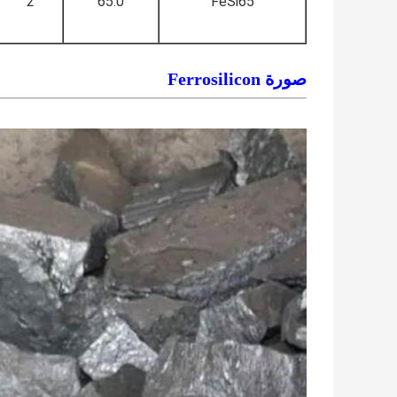
2
65.0
FeSi65
صورة Ferrosilicon