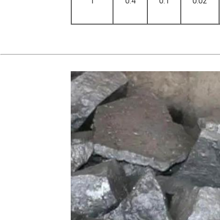
1
0.4
0.1
0.02