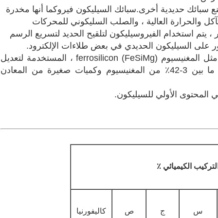
سبائك السيليكون فيرو
كما أنها مخدرة
تآكل والحرارة العالية ، والصلب السليكوني للمحركات
 ، يتم استخدام الفيروسيليكون لتلقيح الحديد لتسريع الرسم
ثور على السيليكون الحديدي في بعض طلاءات الإلكترود.
3. Ferro Silicons Alloya لتصنيع المواد الأولية مثل المغنيسيوم ferrosilicon (FeSiMg) ، المستخدمة لتعديل
الحديد المذاب المطاوع ؛يحتوي FeSiMg على ما بين 3-42٪ من المغنيسيوم وكميات صغيرة من المعادن
ي المحتوى الأولي للسيليكون.
لتركيب الكيميائي ٪
س
ج
ص
كاليفورنيا