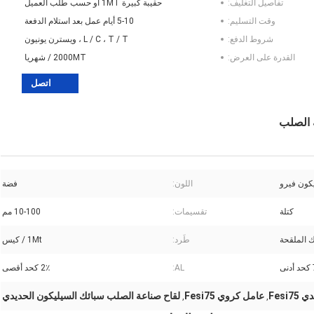
تفاصيل التغليف:
حقيبة كبيرة 1MT أو حسب طلب العميل
وقت التسليم:
5-10 أيام عمل بعد استلام الدفعة
شروط الدفع:
L / C ، T / T ، ويسترن يونيون
القدرة على العرض:
2000MT / شهريا
اتصل
كون فيرو
اللون:
فضة
كتلة
تقسيمات:
10-100 مم
 الملقحة
طَرد:
1Mt / كيس
ى
AL:
2٪ كحد أقصى
Fesi
عامل كروي Fesi75
لقاح صناعة الصلب سبائك السيليكون الحديدي
,
,