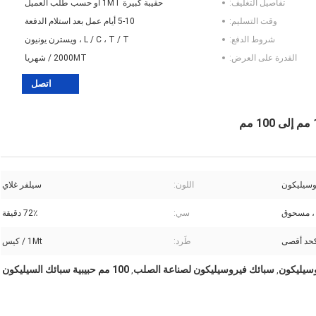
تفاصيل التغليف:
حقيبة كبيرة 1MT أو حسب طلب العميل
وقت التسليم:
5-10 أيام عمل بعد استلام الدفعة
شروط الدفع:
L / C ، T / T ، ويسترن يونيون
القدرة على العرض:
2000MT / شهريا
اتصل
وسيليكون
اللون:
سيلفر غلاي
 ، مسحوق
سي:
72٪ دقيقة
طَرد:
1Mt / كيس
سبائك فيروسيليكون لصناعة الصلب
100 مم حبيبية سبائك السيليكون
,
,