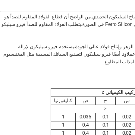
اج السليكون الحديدي.من الواضح أن قطاع الفولاذ المقاوم للصدأ هو
أحد أسرع الفئات نموًا في صناعة الصلب ، وبالتالي يأتي Ferro Silicon في الصورة.يتطلب الفولاذ المقاوم للصدأ فيرو سيليكو
هر وإنتاج فولاذ عالي الجودة.يستخدم فيرو سيليكون لإزالة
ملاؤنا أيضًا فيرو سيليكون لتصنيع السبائك المسبقة مثل المغنيسيوم
ركيب الكيميائي ٪
س
ج
ص
كاليفورنيا
≤
1
0.035
0.1
0.02
1
0.4
0.1
0.02
1
0.4
0.1
0.02