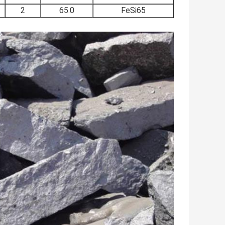
2
65.0
FeSi65