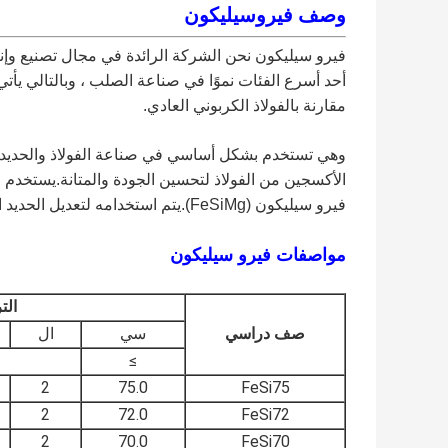
وصف فيروسيليكون
فيرو سيليكون نحن الشركة الرائدة في مجال تصنيع وإنت
مقارنة بالفولاذ الكربوني العادي.
وهي تستخدم بشكل أساسي في صناعة الفولاذ والحديد الز
الأكسجين من الفولاذ لتحسين الجودة والمتانة.يستخدم ع
فيرو سيليكون (FeSiMg).يتم استخدامه لتعديل الحديد المذاب المطاوع.
مواصفات فيرو سيليكون
الت
صف دراسي
سي
ال
≥
2
75.0
FeSi75
2
72.0
FeSi72
2
70.0
FeSi70