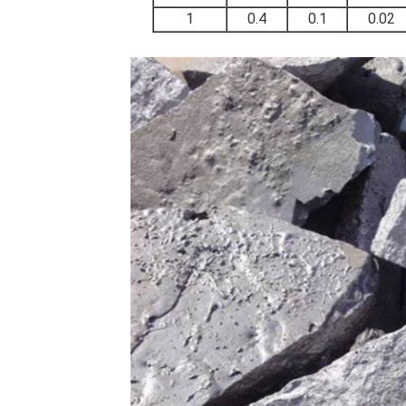
1
0.4
0.1
0.02