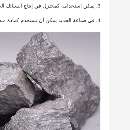
3. يمكن استخدامه كمختزل في إنتاج السبائك الحديدية والصناعات الكيماوية.
4. في صناعة الحديد يمكن أن تستخدم كمادة ملقحة و nodulizer.