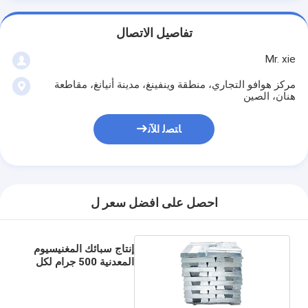
تفاصيل الاتصال
Mr. xie
مركز هوافو التجاري، منطقة وينفينغ، مدينة أنيانغ، مقاطعة
هنان، الصين
ﺎﺘﺼﻟ ﺍﻶﻧ
احصل على افضل سعر ل
إنتاج سبائك المغنيسيوم
المعدنية 500 جرام لكل
قطعة 99.93٪