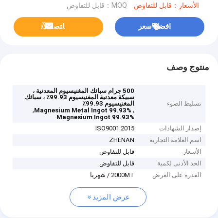
الأسعار：قابل للتفاوض
MOQ：قابل للتفاوض
افضل سعر
ﺎﺘﺼﻟ ﺍﻶﻧ
منتوج وصف
500 جرام سبائك المغنيسيوم المعدنية ،
سبيكة معدنية المغنيسيوم 99.93٪ ، سبائك
تسليط الضوء
المغنيسيوم 99.93٪
,
,
Magnesium Metal Ingot 99.93%
Magnesium Ingot 99.93%
إصدار الشهادات
ISO9001:2015
اسم العلامة التجارية
ZHENAN
الأسعار
قابل للتفاوض
الحد الأدنى لكمية
قابل للتفاوض
القدرة على العرض
2000MT / شهريا
عرض المزيد