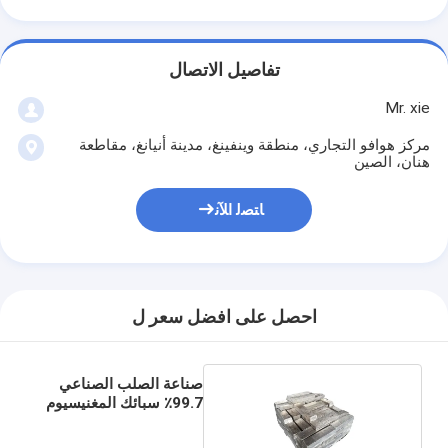
تفاصيل الاتصال
Mr. xie
مركز هوافو التجاري، منطقة وينفينغ، مدينة أنيانغ، مقاطعة
هنان، الصين
ﺎﺘﺼﻟ ﺍﻶﻧ
احصل على افضل سعر ل
صناعة الصلب الصناعي
99.7٪ سبائك المغنيسيوم
المعدنية 7.5 كجم