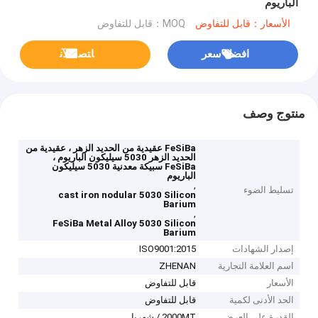
الباريوم
الأسعار：قابل للتفاوض
MOQ：قابل للتفاوض
افضل سعر
ﺎﺘﺼﻟ ﺍﻶﻧ
منتوج وصف
FeSiBa عقيدية من الحديد الزهر ، عقيدية من
الحديد الزهر 5030 سيليكون الباريوم ،
FeSiBa سبيكة معدنية 5030 سيليكون
الباريوم
,
تسليط الضوء
cast iron nodular 5030 Silicon
Barium
,
FeSiBa Metal Alloy 5030 Silicon
Barium
إصدار الشهادات
ISO9001:2015
اسم العلامة التجارية
ZHENAN
الأسعار
قابل للتفاوض
الحد الأدنى لكمية
قابل للتفاوض
القدرة على العرض
2000MT / شهريا