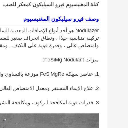
كتلة المغنيسيوم فيرو السيليكون كمعكر للصب
وصف فيرو سيليكون المغنيسيوم
Nodulazer هو أحد أنواع الإضافات المعدن
وامتصاص عالي ، وقدرة قوية على التكيف ، ومق
ميزات FeSiMg Nodulant:
1. عناصر سبيكة FeSiMgRe موزعة بالتساوي وانحراف بسيط للعناصر الرئيسية ؛
2. علاج الإيماء المستقر ومعدل الامتصاص العالي.
3. قدرات قوية لمكافحة الركود ، ومكافحة التشويه والتدخل.