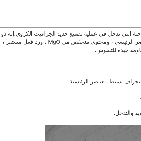
ية الساخنة التي تدخل في عملية تصنيع حديد الجرافيت الكروي.إنه ذو
تركيبة متناسبة جيدًا ، ونطاق انحراف صغير للعنصر الرئيسي ، ومحتوى منخفض من MgO ، ورد فعل مستقر ،
اومة جيدة للتسوس.