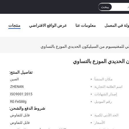
يبحث
لة في المعمل
معلومات عنا
عرض الواقع الافتراضي
منتجات
ي للمغنيسيوم من السيليكون الحديدي الموزع بالتساوي
 الحديدي الموزع بالتساوي
تفاصيل المنتج:
مكان المنشأ:
الصين
اسم العلامة التجارية:
ZHENAN
إصدار الشهادات:
ISO9001:2015
رقم الموديل:
RE-FeSiMg
شروط الدفع والشحن:
الحد الأدنى لكمية:
قابل للتفاوض
الأسعار:
قابل للتفاوض