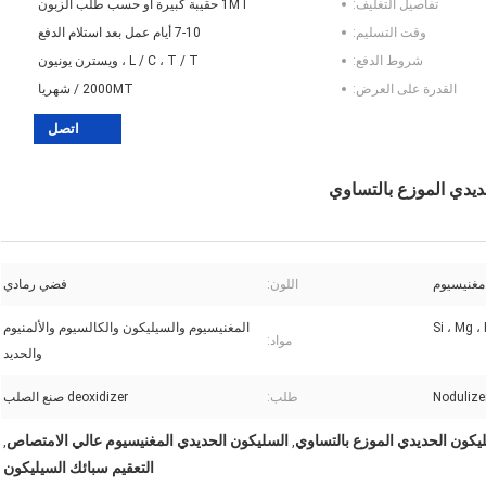
تفاصيل التغليف:
1MT حقيبة كبيرة أو حسب طلب الزبون
وقت التسليم:
7-10 أيام عمل بعد استلام الدفع
شروط الدفع:
L / C ، T / T ، ويسترن يونيون
القدرة على العرض:
2000MT / شهريا
اتصل
ديدي الموزع بالتساوي
مغنيسيوم
اللون:
فضي رمادي
Si ، Mg ، 
المغنيسيوم والسيليكون والكالسيوم والألمنيوم
مواد:
والحديد
طلب:
deoxidizer صنع الصلب
يكون الحديدي الموزع بالتساوي
السليكون الحديدي المغنيسيوم عالي الامتصاص
,
,
التعقيم سبائك السيليكون