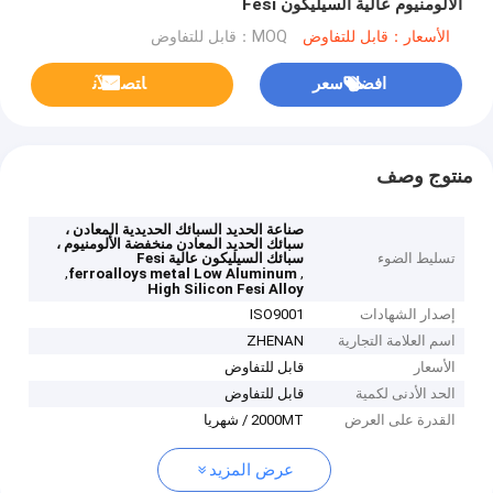
الألومنيوم عالية السيليكون Fesi
الأسعار：قابل للتفاوض
MOQ：قابل للتفاوض
افضل سعر
ﺎﺘﺼﻟ ﺍﻶﻧ
منتوج وصف
صناعة الحديد السبائك الحديدية المعادن ،
سبائك الحديد المعادن منخفضة الألومنيوم ،
تسليط الضوء
سبائك السيليكون عالية Fesi
,
,
ferroalloys metal Low Aluminum
High Silicon Fesi Alloy
إصدار الشهادات
ISO9001
اسم العلامة التجارية
ZHENAN
الأسعار
قابل للتفاوض
الحد الأدنى لكمية
قابل للتفاوض
القدرة على العرض
2000MT / شهريا
عرض المزيد