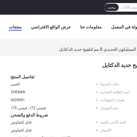
يبحث
لة في المعمل
معلومات عنا
عرض الواقع الافتراضي
منتجات
ديدي 8 مم لتلقيح حديد الدكتايل
تفاصيل المنتج:
مكان المنشأ:
الصين
اسم العلامة التجارية:
ZHENAN
إصدار الشهادات:
ISO9001
رقم الموديل:
فيسي 72٪، فيسي 75٪
شروط الدفع والشحن:
الحد الأدنى لكمية:
قابل للتفاوض
الأسعار:
قابل للتفاوض