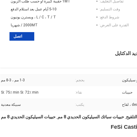
تفاصيل التغليف:
1MT حقيبة كبيرة أو حسب طلب الزبون
وقت التسليم:
5-10 أيام عمل بعد استلام الدفع
شروط الدفع:
L / C ، T / T ، ويسترن يونيون
القدرة على العرض:
2000MT / شهريا
اتصل
 سيليكون
بحجم:
1-3 مم ، 3-8 مم
حبيبات
نقاء:
Si: 75٪ min Si: 72٪ min
 لقاح
يكتب:
سبيكة معدنية
تلقيح
حبيبات سبائك السيليكون الحديدي 8 مم
حبيبات السيليكون الحديدي 8 مم
,
,