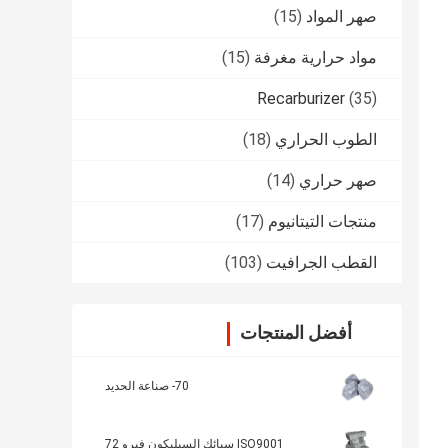
صهر المواد
(15)
مواد حرارية مغرفة
(15)
 أي لقاحات الفيروسيليكون.وهو مادة مُلقحة 
Recarburizer
(35)
الطوب الحراري
(18)
صهر حراري
(14)
منتجات التيتانيوم
(17)
القطب الجرافيت
(103)
أفضل المنتجات
70- صناعة الحديد
ISO9001 سبائك السيليكون فيرو 72