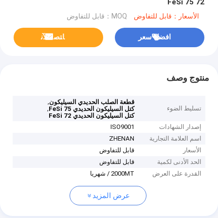
FeSi 75 72
الأسعار：قابل للتفاوض
MOQ：قابل للتفاوض
افضل سعر
ﺎﺘﺼﻟ ﺍﻶﻧ
منتوج وصف
,
قطعة الصلب الحديدي السيليكون
تسليط الضوء
,
كتل السيليكون الحديدي FeSi 75
كتل السيليكون الحديدي FeSi 72
إصدار الشهادات
ISO9001
اسم العلامة التجارية
ZHENAN
الأسعار
قابل للتفاوض
الحد الأدنى لكمية
قابل للتفاوض
القدرة على العرض
2000MT / شهريا
عرض المزيد