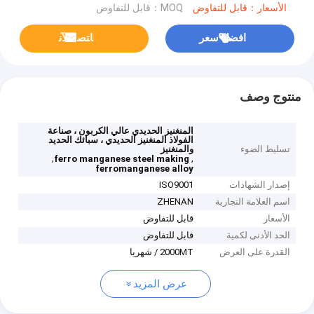
الأسعار：قابل للتفاوض
MOQ：قابل للتفاوض
افضل سعر
ﺎﺘﺼﻟ ﺍﻶﻧ
منتوج وصف
المنغنيز الحديدي عالي الكربون ، صناعة
الفولاذ المنغنيز الحديدي ، سبائك الحديد
تسليط الضوء
والمنغنيز
,
,
ferro manganese steel making
ferromanganese alloy
إصدار الشهادات
ISO9001
اسم العلامة التجارية
ZHENAN
الأسعار
قابل للتفاوض
الحد الأدنى لكمية
قابل للتفاوض
القدرة على العرض
2000MT / شهريا
عرض المزيد