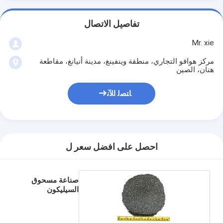
تفاصيل الاتصال
Mr. xie
مركز هوافو التجاري، منطقة وينفينغ، مدينة أنيانغ، مقاطعة
هنان، الصين
ﺎﺘﺼﻟ ﺍﻶﻧ
احصل على افضل سعر ل
صناعة مسحوق
السيليكون
الحديدي 73٪