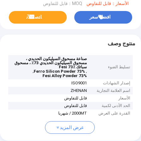
الأسعار：قابل للتفاوض
MOQ：قابل للتفاوض
افضل سعر
ﺎﺘﺼﻟ ﺍﻶﻧ
منتوج وصف
صناعة مسحوق السيليكون الحديدي ،
مسحوق السيليكون الحديدي 73٪ ، مسحوق
تسليط الضوء
سبائك Fesi 73٪
,
,
Ferro Silicon Powder 73%
Fesi Alloy Powder 73%
إصدار الشهادات
ISO9001
اسم العلامة التجارية
ZHENAN
الأسعار
قابل للتفاوض
الحد الأدنى لكمية
قابل للتفاوض
القدرة على العرض
2000MT / شهريا
عرض المزيد