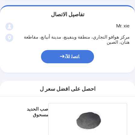
تفاصيل الاتصال
Mr. xie
مركز هوافو التجاري، منطقة وينفينغ، مدينة أنيانغ، مقاطعة
هنان، الصين
ﺎﺘﺼﻟ ﺍﻶﻧ
احصل على افضل سعر ل
صب الحديد
مسحوق
السيليكون فيرو
75٪