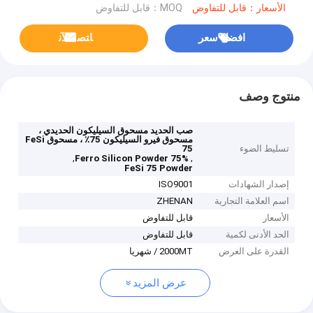
الأسعار：قابل للتفاوض
MOQ：قابل للتفاوض
افضل سعر
ﺎﺘﺼﻟ ﺍﻶﻧ
منتوج وصف
صب الحديد مسحوق السيليكون الحديدي ،
مسحوق فيرو السيليكون 75٪ ، مسحوق FeSi
تسليط الضوء
75
,
,
Ferro Silicon Powder 75%
FeSi 75 Powder
إصدار الشهادات
ISO9001
اسم العلامة التجارية
ZHENAN
الأسعار
قابل للتفاوض
الحد الأدنى لكمية
قابل للتفاوض
القدرة على العرض
2000MT / شهريا
عرض المزيد